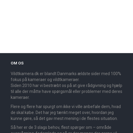
OM OS
Vildtkamera.dk er blandt Danmarks ældste sider med 100%
fokus på kameraer og vildtkameraer.
Siden 2010 har vi bestræbt os på at give rådgivning og hjælp
til alle der måtte have spørgsmål eller problemer med deres
kameraer.
Flere og flere har spurgt om ikke vi ville anbefale dem, hvad
de skal købe. Det har jeg tænkt meget over, hvordan jeg
kunne gøre, så det gav mest mening i de flestes situation.
Så her er de 3 slags behov, flest spørger om – område