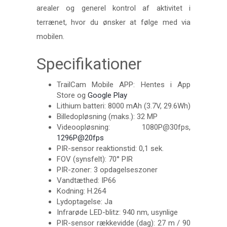
arealer og generel kontrol af aktivitet i
terrænet, hvor du ønsker at følge med via
mobilen.
Specifikationer
TrailCam Mobile APP: Hentes i App
Store og
Google Play
Lithium batteri: 8000 mAh (3.7V, 29.6Wh)
Billedopløsning (maks.): 32 MP
Videoopløsning: 1080P@30fps,
1296P@20fps
PIR-sensor reaktionstid: 0,1 sek.
FOV (synsfelt): 70° PIR
PIR-zoner: 3 opdagelseszoner
Vandtæthed: IP66
Kodning: H.264
Lydoptagelse: Ja
Infrarøde LED-blitz: 940 nm, usynlige
PIR-sensor rækkevidde (dag): 27 m / 90