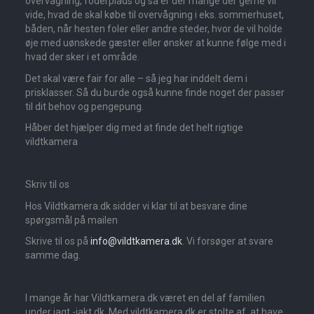
overvågning, foderplads og så er der mange der gerne vil
vide, hvad de skal købe til overvågning i eks. sommerhuset,
båden, når hesten foler eller andre steder, hvor de vil holde
øje med uønskede gæster eller ønsker at kunne følge med i
hvad der sker i et område.
Det skal være fair for alle – så jeg har inddelt dem i
prisklasser. Så du burde også kunne finde noget der passer
til dit behov og pengepung.
Håber det hjælper dig med at finde det helt rigtige
vildtkamera
Skriv til os
Hos Vildtkamera.dk sidder vi klar til at besvare dine
spørgsmål på mailen
Skrive til os på
info@vildtkamera.dk
. Vi forsøger at svare
samme dag.
I mange år har Vildtkamera.dk været en del af familien
under jagt.-jakt.dk. Med vildtkamera.dk er stolte af, at have