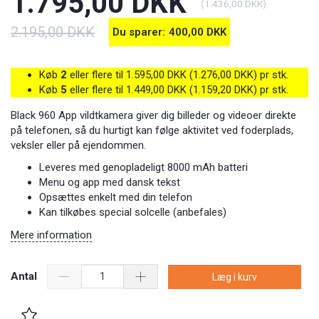
1.795,00 DKK
(
1.436,00 DKK
)
2.195,00 DKK
Du sparer:
400,00 DKK
Køb
2
eller flere til
1.595,00 DKK
(
1.276,00 DKK
)
pr stk.
Køb
5
eller flere til
1.449,00 DKK
(
1.159,20 DKK
)
pr stk.
Black 960 App vildtkamera giver dig billeder og videoer direkte
på telefonen, så du hurtigt kan følge aktivitet ved foderplads,
veksler eller på ejendommen.
Leveres med genopladeligt 8000 mAh batteri
Menu og app med dansk tekst
Opsættes enkelt med din telefon
Kan tilkøbes special solcelle (anbefales)
Mere information
Antal
Læg i kurv