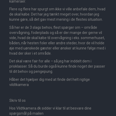
kameraer.
Flere og flere har spurgt om ikke vi ville anbefale dem, hvad
de skal købe. Det har jeg tænkt meget over, hvordan jeg
kunne gøre, så det gav mest mening i de flestes situation.
Så her er de 3 slags behov, flest spørger om – område
overvågning, foderplads og så er der mange der gerne vil
vide, hvad de skal købe til overvågning i eks. sommerhuset,
båden, når hesten foler eller andre steder, hvor de vil holde
øje med uønskede gæster eller ønsker at kunne følge med i
hvad der sker i et område.
Det skal være fair for alle – så jeg har inddelt dem i
prisklasser. Så du burde også kunne finde noget der passer
til dit behov og pengepung.
Håber det hjælper dig med at finde det helt rigtige
vildtkamera
Skriv til os
Hos Vildtkamera.dk sidder vi klar til at besvare dine
spørgsmål på mailen