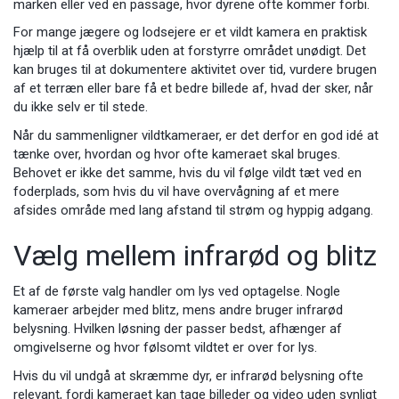
marken eller ved en passage, hvor dyrene ofte kommer forbi.
For mange jægere og lodsejere er et vildt kamera en praktisk
hjælp til at få overblik uden at forstyrre området unødigt. Det
kan bruges til at dokumentere aktivitet over tid, vurdere brugen
af et terræn eller bare få et bedre billede af, hvad der sker, når
du ikke selv er til stede.
Når du sammenligner vildtkameraer, er det derfor en god idé at
tænke over, hvordan og hvor ofte kameraet skal bruges.
Behovet er ikke det samme, hvis du vil følge vildt tæt ved en
foderplads, som hvis du vil have overvågning af et mere
afsides område med lang afstand til strøm og hyppig adgang.
Vælg mellem infrarød og blitz
Et af de første valg handler om lys ved optagelse. Nogle
kameraer arbejder med blitz, mens andre bruger infrarød
belysning. Hvilken løsning der passer bedst, afhænger af
omgivelserne og hvor følsomt vildtet er over for lys.
Hvis du vil undgå at skræmme dyr, er infrarød belysning ofte
relevant, fordi kameraet kan tage billeder og video uden synligt