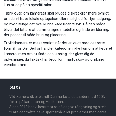
kun at se på én specifikation.
Tænk over, om kameraet skal bruges diskret eller mere synligt,
om du vil have lokale optagelser eller mulighed for fjernadgang,
og hvor længe det skal kunne køre uden tilsyn. På den måde
bliver det lettere at sammenligne modeller og finde en løsning,
der passer til både brug og placering.
Et vildtkamera er mest nyttigt, når det er valgt med det rette
formål for øje. Derfor handler kategorien ikke kun om at købe et
kamera, men om at finde den løsning, der giver dig de
oplysninger, du faktisk har brug for i mark, skov og omkring
ejendommen.
OM OS
Vildtkamera.dk er blandt Danmarks ældste sider med 100%
fokus på kameraer og vildtkameraer.
Siden 2010 har vi bestræbt os på at give rådgivning og hjælp
til alle der måtte have spørgsmål eller problemer med deres