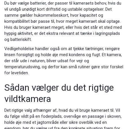
Du bør vælge batterier, der passer til kameraets behov, hvis du
vil undgå unødigt kort driftstid og ustabile optagelser. Det
samme gælder hukommelseskort, hvor kapacitet og
kompatibilitet bør passe til, hvor meget kameraet skal optage.
Hvis du bruger kameraet meget, eller hvis det står et sted med
hyppig aktivitet, er det ekstra relevant at tænke i lagringsplads
og batteriskift.
Vedligeholdelse handler også om at tjekke tætninger, rengøre
linsen forsigtigt og holde øje med kondens og fugt. Et kamera,
der står ude i naturen, bliver udsat for vejr og
temperaturudsving, og derfor kan små rutiner gøre stor forskel
for levetiden.
Sådan vælger du det rigtige
vildtkamera
Det rigtige valg afhænger af, hvad du vil bruge kameraet til. Vil
du følge vildt på en foderplads, overvåge en passage i skoven,
holde øje med et jagtområde eller sikre overblik ved en
ejendom, bør du vælge ud fra den konkrete situation frem for