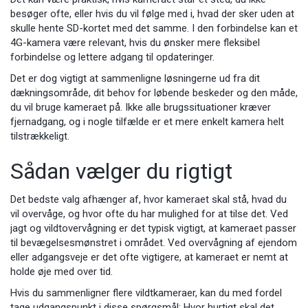
besøger ofte, eller hvis du vil følge med i, hvad der sker uden at
skulle hente SD-kortet med det samme. I den forbindelse kan et
4G-kamera være relevant, hvis du ønsker mere fleksibel
forbindelse og lettere adgang til opdateringer.
Det er dog vigtigt at sammenligne løsningerne ud fra dit
dækningsområde, dit behov for løbende beskeder og den måde,
du vil bruge kameraet på. Ikke alle brugssituationer kræver
fjernadgang, og i nogle tilfælde er et mere enkelt kamera helt
tilstrækkeligt.
Sådan vælger du rigtigt
Det bedste valg afhænger af, hvor kameraet skal stå, hvad du
vil overvåge, og hvor ofte du har mulighed for at tilse det. Ved
jagt og vildtovervågning er det typisk vigtigt, at kameraet passer
til bevægelsesmønstret i området. Ved overvågning af ejendom
eller adgangsveje er det ofte vigtigere, at kameraet er nemt at
holde øje med over tid.
Hvis du sammenligner flere vildtkameraer, kan du med fordel
tage udgangspunkt i disse spørgsmål: Hvor hurtigt skal det