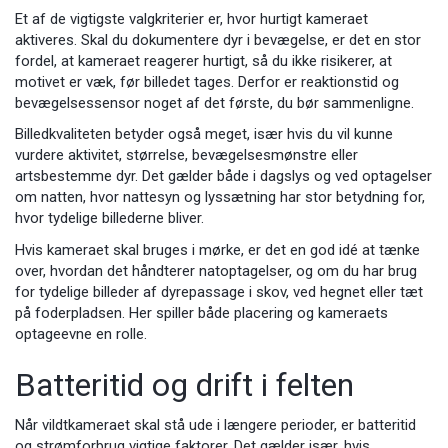
Et af de vigtigste valgkriterier er, hvor hurtigt kameraet
aktiveres. Skal du dokumentere dyr i bevægelse, er det en stor
fordel, at kameraet reagerer hurtigt, så du ikke risikerer, at
motivet er væk, før billedet tages. Derfor er reaktionstid og
bevægelsessensor noget af det første, du bør sammenligne.
Billedkvaliteten betyder også meget, især hvis du vil kunne
vurdere aktivitet, størrelse, bevægelsesmønstre eller
artsbestemme dyr. Det gælder både i dagslys og ved optagelser
om natten, hvor nattesyn og lyssætning har stor betydning for,
hvor tydelige billederne bliver.
Hvis kameraet skal bruges i mørke, er det en god idé at tænke
over, hvordan det håndterer natoptagelser, og om du har brug
for tydelige billeder af dyrepassage i skov, ved hegnet eller tæt
på foderpladsen. Her spiller både placering og kameraets
optageevne en rolle.
Batteritid og drift i felten
Når vildtkameraet skal stå ude i længere perioder, er batteritid
og strømforbrug vigtige faktorer. Det gælder især, hvis