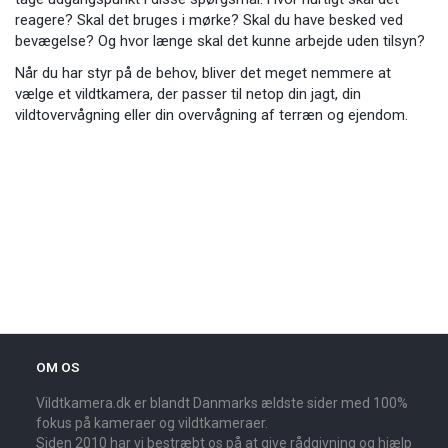
reagere? Skal det bruges i mørke? Skal du have besked ved
bevægelse? Og hvor længe skal det kunne arbejde uden tilsyn?
Når du har styr på de behov, bliver det meget nemmere at
vælge et vildtkamera, der passer til netop din jagt, din
vildtovervågning eller din overvågning af terræn og ejendom.
OM OS
Vildtkamera.dk er blandt Danmarks ældste sider med 100%
fokus på kameraer og vildtkameraer.
Siden 2010 har vi bestræbt os på at give rådgivning og hjælp