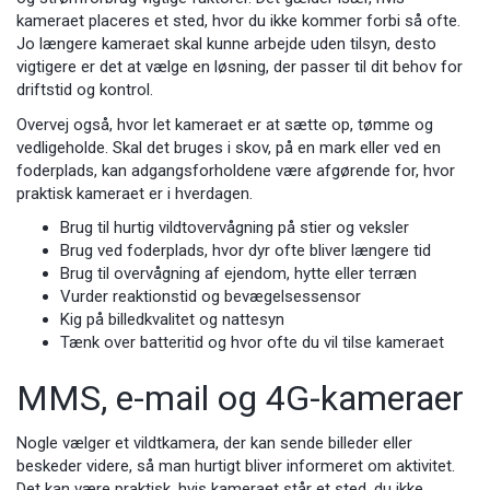
kameraet placeres et sted, hvor du ikke kommer forbi så ofte.
Jo længere kameraet skal kunne arbejde uden tilsyn, desto
vigtigere er det at vælge en løsning, der passer til dit behov for
driftstid og kontrol.
Overvej også, hvor let kameraet er at sætte op, tømme og
vedligeholde. Skal det bruges i skov, på en mark eller ved en
foderplads, kan adgangsforholdene være afgørende for, hvor
praktisk kameraet er i hverdagen.
Brug til hurtig vildtovervågning på stier og veksler
Brug ved foderplads, hvor dyr ofte bliver længere tid
Brug til overvågning af ejendom, hytte eller terræn
Vurder reaktionstid og bevægelsessensor
Kig på billedkvalitet og nattesyn
Tænk over batteritid og hvor ofte du vil tilse kameraet
MMS, e-mail og 4G-kameraer
Nogle vælger et vildtkamera, der kan sende billeder eller
beskeder videre, så man hurtigt bliver informeret om aktivitet.
Det kan være praktisk, hvis kameraet står et sted, du ikke