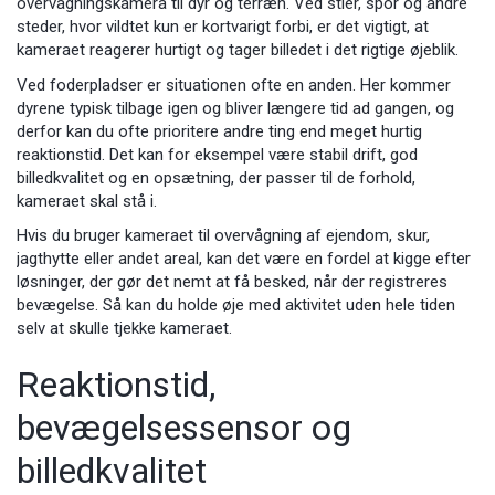
overvågningskamera til dyr og terræn. Ved stier, spor og andre
steder, hvor vildtet kun er kortvarigt forbi, er det vigtigt, at
kameraet reagerer hurtigt og tager billedet i det rigtige øjeblik.
Ved foderpladser er situationen ofte en anden. Her kommer
dyrene typisk tilbage igen og bliver længere tid ad gangen, og
derfor kan du ofte prioritere andre ting end meget hurtig
reaktionstid. Det kan for eksempel være stabil drift, god
billedkvalitet og en opsætning, der passer til de forhold,
kameraet skal stå i.
Hvis du bruger kameraet til overvågning af ejendom, skur,
jagthytte eller andet areal, kan det være en fordel at kigge efter
løsninger, der gør det nemt at få besked, når der registreres
bevægelse. Så kan du holde øje med aktivitet uden hele tiden
selv at skulle tjekke kameraet.
Reaktionstid,
bevægelsessensor og
billedkvalitet