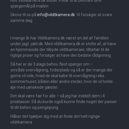
Hos Vildtkamera.dk sidder vi klar til at besvare dine
spørgsmål på mailen
Skrive til os på
info@vildtkamera.dk
. Vi forsøger at svare
samme dag.
I mange år har Vildtkamera.dk været en del af familien
under jagt.-jakt.dk. Med vildtkamera.dk er stolte af, at have
en hjemmeside der tilbyde vildtkameraer, tilbehør til de
rigtige priser og forsøger at have den bedste rådgivning
Så her er de 3 slags behov, flest spørger om –
område overvågning, foderplads og så er der mange der
gerne vil vide, hvad de skal købe til overvågning i eks.
sommerhuset, båden eller andre steder, hvor de vil holde
øje med uønskede gæster.
Det skal være fair for alle – så jeg har inddelt dem i 4
prisklasser. Så du burde også kunne finde noget der passer
til dit behov og pengepung.
Håber det hjælper dig med at finde det helt rigtige
vildtkamera.