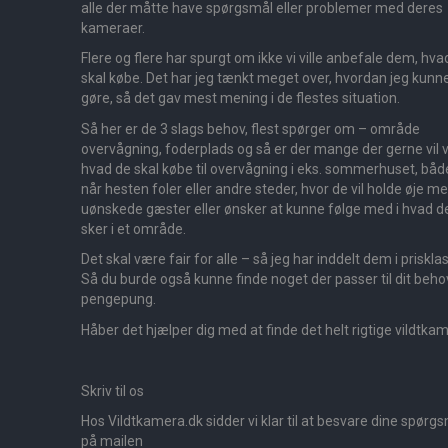
alle der måtte have spørgsmål eller problemer med deres
kameraer.
Flere og flere har spurgt om ikke vi ville anbefale dem, hva
skal købe. Det har jeg tænkt meget over, hvordan jeg kunn
gøre, så det gav mest mening i de flestes situation.
Så her er de 3 slags behov, flest spørger om – område
overvågning, foderplads og så er der mange der gerne vil v
hvad de skal købe til overvågning i eks. sommerhuset, båd
når hesten foler eller andre steder, hvor de vil holde øje m
uønskede gæster eller ønsker at kunne følge med i hvad d
sker i et område.
Det skal være fair for alle – så jeg har inddelt dem i priskla
Så du burde også kunne finde noget der passer til dit beho
pengepung.
Håber det hjælper dig med at finde det helt rigtige vildtka
Skriv til os
Hos Vildtkamera.dk sidder vi klar til at besvare dine spørg
på mailen