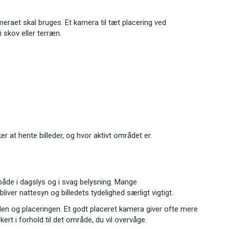
eraet skal bruges. Et kamera til tæt placering ved
 skov eller terræn.
er at hente billeder, og hvor aktivt området er.
r både i dagslys og i svag belysning. Mange
liver nattesyn og billedets tydelighed særligt vigtigt.
len og placeringen. Et godt placeret kamera giver ofte mere
t i forhold til det område, du vil overvåge.