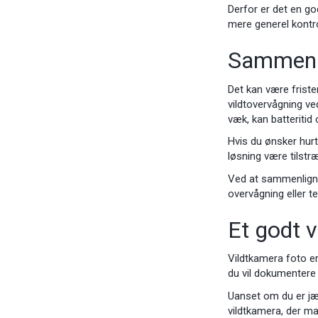
Derfor er det en go
mere generel kontro
Sammenli
Det kan være friste
vildtovervågning ve
væk, kan batteritid
Hvis du ønsker hurt
løsning være tilstr
Ved at sammenligne b
overvågning eller t
Et godt va
Vildtkamera foto er 
du vil dokumentere 
Uanset om du er jæg
vildtkamera, der ma