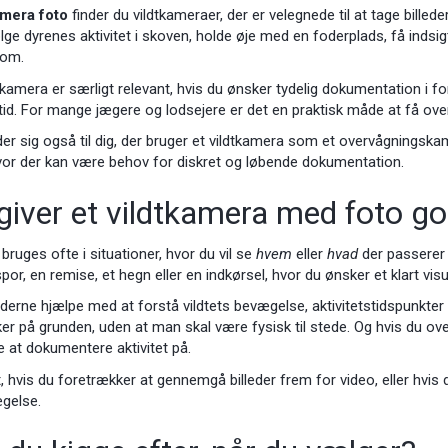
amera foto
finder du vildtkameraer, der er velegnede til at tage bill
 følge dyrenes aktivitet i skoven, holde øje med en foderplads, få ind
dom.
tkamera er særligt relevant, hvis du ønsker tydelig dokumentation i 
d. For mange jægere og lodsejere er det en praktisk måde at få overb
r sig også til dig, der bruger et vildtkamera som et overvågningskame
or der kan være behov for diskret og løbende dokumentation.
giver et vildtkamera med foto g
bruges ofte i situationer, hvor du vil se
hvem
eller
hvad
der passerer 
spor, en remise, et hegn eller en indkørsel, hvor du ønsker et klart visu
ederne hjælpe med at forstå vildtets bevægelse, aktivitetstidspunkter
 sker på grunden, uden at man skal være fysisk til stede. Og hvis du ov
 at dokumentere aktivitet på.
, hvis du foretrækker at gennemgå billeder frem for video, eller hvis 
gelse.