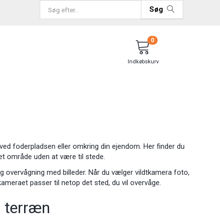
Søg
0
Indkøbskurv
en, ved foderpladsen eller omkring din ejendom. Her finder du
d et område uden at være til stede.
g overvågning med billeder. Når du vælger vildtkamera foto,
 kameraet passer til netop det sted, du vil overvåge.
g terræn