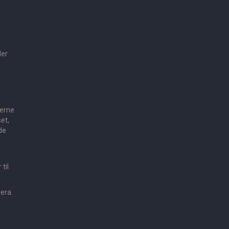
der
e
gerne
et,
de
til
mera.