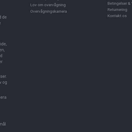
Betingelser & 
Lov om overvågning
Returnering
Overvågningskamera
Kontakt os
d de
e
ide,
en,
ed
er
sser.
v og
mera
smål