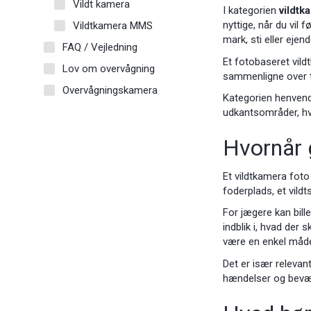
Vildt kamera
I kategorien
vildtk
nyttige, når du vil
Vildtkamera MMS
mark, sti eller ejen
FAQ / Vejledning
Et fotobaseret vild
Lov om overvågning
sammenligne over ti
Overvågningskamera
Kategorien henvende
udkantsområder, hv
Hvornår 
Et vildtkamera foto 
foderplads, et vildt
For jægere kan bill
indblik i, hvad der
være en enkel måde
Det er især relevant
hændelser og bevæ