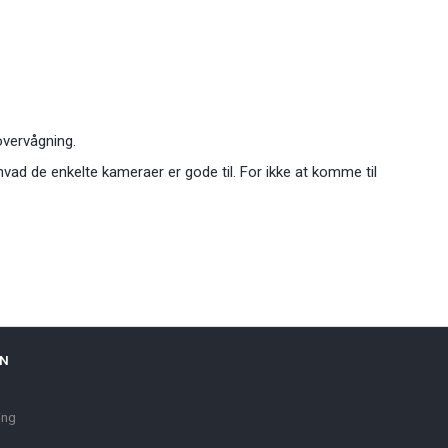
overvågning.
 hvad de enkelte kameraer er gode til. For ikke at komme til
ON
ing