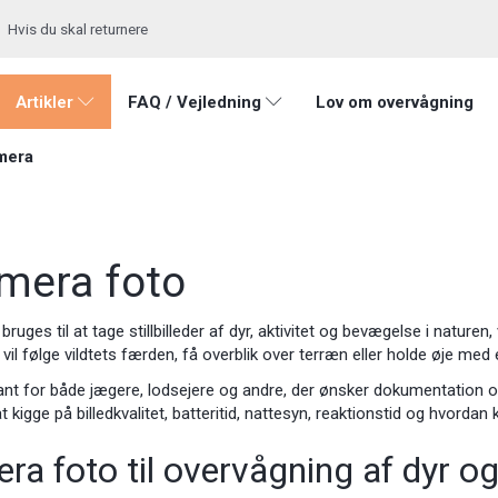
Hvis du skal returnere
Artikler
FAQ / Vejledning
Lov om overvågning
mera
amera foto
bruges til at tage stillbilleder af dyr, aktivitet og bevægelse i natur
er vil følge vildtets færden, få overblik over terræn eller holde øje me
ant for både jægere, lodsejere og andre, der ønsker dokumentation o
t kigge på billedkvalitet, batteritid, nattesyn, reaktionstid og hvordan
ra foto til overvågning af dyr o