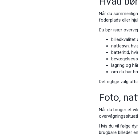
Hvad bør 
Når du sammenligner
foderplads eller hj
Du bør især overvej
billedkvalite
nattesyn, hv
batteritid, h
bevægelsessen
lagring og hå
om du har bru
Det rigtige valg afh
Foto, nat
Når du bruger et vil
overvågningssituatio
Hvis du vil følge d
brugbare billeder e