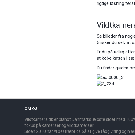
rigtige løsning førs
Vildtkamera
Se billeder fra nog
Ønsker du selv at s
Er du på udkig efte
at købe katten i s
Du finder guiden om
OM OS
Vildtkamera.dk er blandt Danmarks ældste sider med 100
fokus på kameraer og vildtkameraer.
Siden 2010 har vi bestræbt os på at give rådgivning og hjælp