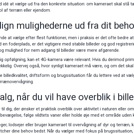
d idé at vælge ud fra den konkrete situation: om kameraet skal stå t
l af terræn eller ejendom.
gn mulighederne ud fra dit beh
nde at vælge efter flest funktioner, men i praksis er det ofte bedre a
d en foderplads, er det vigtigere med stabile billeder og god registr
 og mulighed for nem adgang til billeder være mere afgørende.
ig opfølgning, kan et 4G-kamera være relevant. Hvis du derimod prim
ækkelig. Overvej også, hvor synligt kameraet må være, og om det skal 
illedkvalitet, driftsform og brugssituation får du lettere ved at vælg
errænovervågning.
lg, når du vil have overblik i bill
til dig, der ønsker et praktisk overblik over aktivitet i naturen eller 
bevægelse, følge vildtets vaner eller holde øje med et område uden k
er, lodsejer eller bruger kameraet til overvågning af dyr og terræn, 
tcher dine behov bedst. Når du vælger med fokus på brugssituation, pl