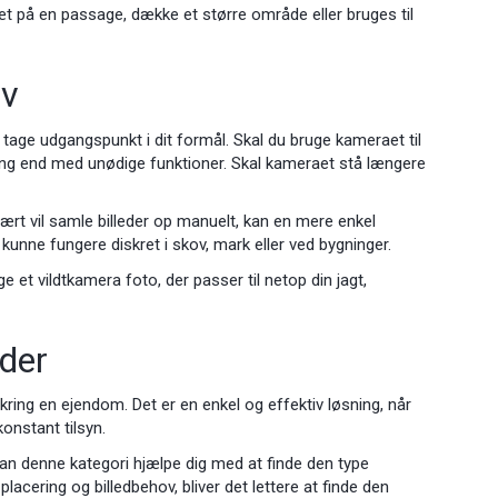
æt på en passage, dække et større område eller bruges til
ov
t tage udgangspunkt i dit formål. Skal du bruge kameraet til
ering end med unødige funktioner. Skal kameraet stå længere
ært vil samle billeder op manuelt, kan en mere enkel
kunne fungere diskret i skov, mark eller ved bygninger.
e et vildtkamera foto, der passer til netop din jagt,
eder
omkring en ejendom. Det er en enkel og effektiv løsning, når
onstant tilsyn.
kan denne kategori hjælpe dig med at finde den type
acering og billedbehov, bliver det lettere at finde den