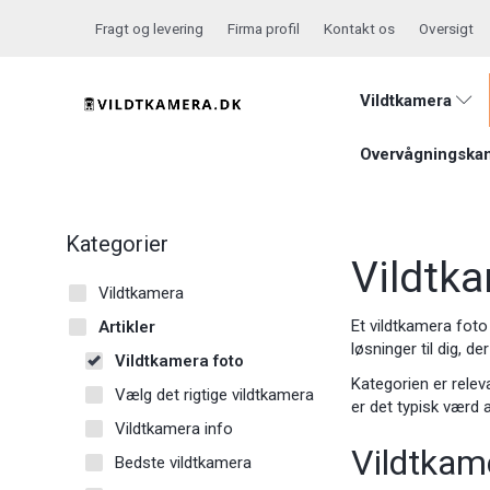
Fragt og levering
Firma profil
Kontakt os
Oversigt
Vildtkamera
Overvågningska
Kategorier
Vildtk
Vildtkamera
Et vildtkamera foto 
Artikler
løsninger til dig, d
Vildtkamera foto
Kategorien er relev
Vælg det rigtige vildtkamera
er det typisk værd a
Vildtkamera info
Vildtkame
Bedste vildtkamera