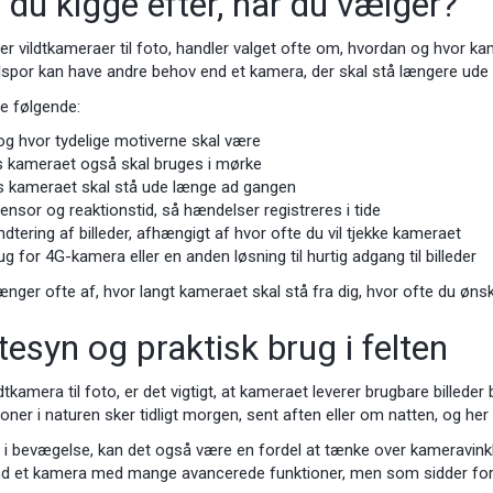
du kigge efter, når du vælger?
 vildtkameraer til foto, handler valget ofte om, hvordan og hvor kam
ulspor kan have andre behov end et kamera, der skal stå længere ude i
e følgende:
t og hvor tydelige motiverne skal være
is kameraet også skal bruges i mørke
vis kameraet skal stå ude længe ad gangen
sor og reaktionstid, så hændelser registreres i tide
ndtering af billeder, afhængigt af hvor ofte du vil tjekke kameraet
g for 4G-kamera eller en anden løsning til hurtig adgang til billeder
ænger ofte af, hvor langt kameraet skal stå fra dig, hvor ofte du ønsk
tesyn og praktisk brug i felten
dtkamera til foto, er det vigtigt, at kameraet leverer brugbare billede
ner i naturen sker tidligt morgen, sent aften eller om natten, og her b
yr i bevægelse, kan det også være en fordel at tænke over kameravink
nd et kamera med mange avancerede funktioner, men som sidder forker