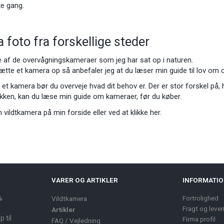
te gang.
 foto fra forskellige steder
le af de overvågningskameraer som jeg har sat op i naturen.
ætte et kamera op så anbefaler jeg at du læser min guide til lov om 
r et kamera bør du overveje hvad dit behov er. Der er stor forskel på,
ækken, kan du læse min guide om kameraer, før du køber.
 vildtkamera på min forside eller ved at klikke her.
VARER OG ARTIKLER
INFORMATI
%
Fortrolighed
Vildtkamera
Fragt og lever
Artikler
 til
Firma profil
FAQ / Vejledning