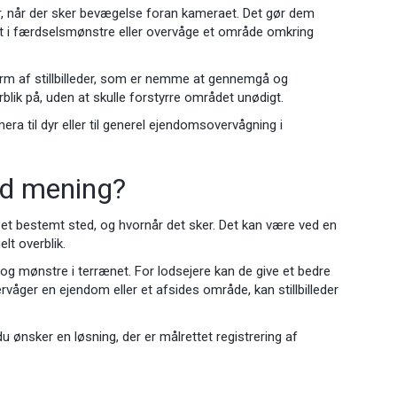
eder, når der sker bevægelse foran kameraet. Det gør dem
sigt i færdselsmønstre eller overvåge et område omkring
form af stillbilleder, som er nemme at gennemgå og
lik på, uden at skulle forstyrre området unødigt.
ra til dyr eller til generel ejendomsovervågning i
od mening?
et bestemt sted, og hvornår det sker. Det kan være ved en
elt overblik.
 og mønstre i terrænet. For lodsejere kan de give et bedre
ervåger en ejendom eller et afsides område, kan stillbilleder
du ønsker en løsning, der er målrettet registrering af