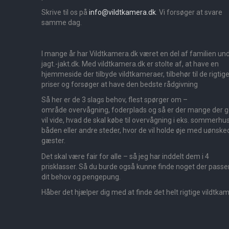
Skrive til os på
info@vildtkamera.dk
. Vi forsøger at svare
samme dag.
I mange år har Vildtkamera.dk været en del af familien un
jagt.-jakt.dk. Med vildtkamera.dk er stolte af, at have en
hjemmeside der tilbyde vildtkameraer, tilbehør til de rigtig
priser og forsøger at have den bedste rådgivning
Så her er de 3 slags behov, flest spørger om –
område overvågning, foderplads og så er der mange der 
vil vide, hvad de skal købe til overvågning i eks. sommerhus
båden eller andre steder, hvor de vil holde øje med uønske
gæster.
Det skal være fair for alle – så jeg har inddelt dem i 4
prisklasser. Så du burde også kunne finde noget der passer 
dit behov og pengepung.
Håber det hjælper dig med at finde det helt rigtige vildtka