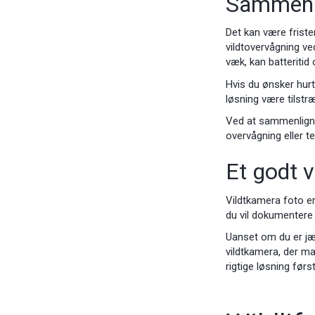
Sammenli
Det kan være friste
vildtovervågning ve
væk, kan batteritid
Hvis du ønsker hurt
løsning være tilstr
Ved at sammenligne b
overvågning eller t
Et godt va
Vildtkamera foto er 
du vil dokumentere 
Uanset om du er jæg
vildtkamera, der ma
rigtige løsning førs