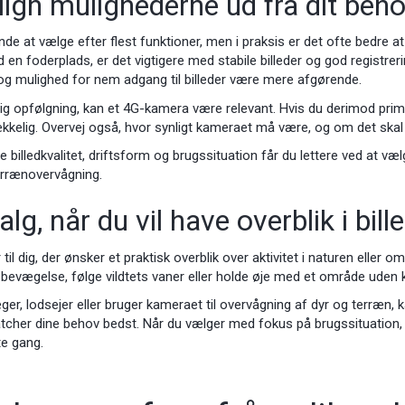
gn mulighederne ud fra dit beh
nde at vælge efter flest funktioner, men i praksis er det ofte bedre a
d en foderplads, er det vigtigere med stabile billeder og god registr
 og mulighed for nem adgang til billeder være mere afgørende.
ig opfølgning, kan et 4G-kamera være relevant. Hvis du derimod prim
ækkelig. Overvej også, hvor synligt kameraet må være, og om det skal 
illedkvalitet, driftsform og brugssituation får du lettere ved at vælg
errænovervågning.
lg, når du vil have overblik i bill
til dig, der ønsker et praktisk overblik over aktivitet i naturen eller 
bevægelse, følge vildtets vaner eller holde øje med et område uden k
er, lodsejer eller bruger kameraet til overvågning af dyr og terræn, 
tcher dine behov bedst. Når du vælger med fokus på brugssituation, pl
te gang.