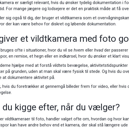
tkamera er særligt relevant, hvis du ønsker tydelig dokumentation i 
d. For mange jægere og lodsejere er det en praktisk måde at få overb
r sig også til dig, der bruger et vildtkamera som et overvågningskame
or der kan være behov for diskret og løbende dokumentation.
giver et vildtkamera med foto g
bruges ofte i situationer, hvor du vil se
hvem
eller
hvad
der passerer 
spor, en remise, et hegn eller en indkørsel, hvor du ønsker et klart visu
ederne hjælpe med at forstå vildtets bevægelse, aktivitetstidspunkter
 sker på grunden, uden at man skal være fysisk til stede. Og hvis du ov
 at dokumentere aktivitet på.
, hvis du foretrækker at gennemgå billeder frem for video, eller hvis 
gelse.
du kigge efter, når du vælger?
 vildtkameraer til foto, handler valget ofte om, hvordan og hvor kam
ulspor kan have andre behov end et kamera, der skal stå længere ude i