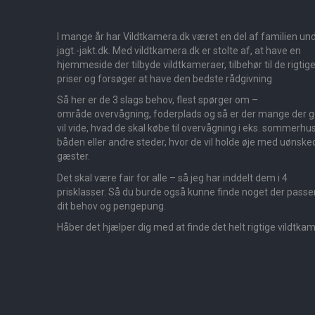
I mange år har Vildtkamera.dk været en del af familien un
jagt.-jakt.dk. Med vildtkamera.dk er stolte af, at have en
hjemmeside der tilbyde vildtkameraer, tilbehør til de rigtig
priser og forsøger at have den bedste rådgivning
Så her er de 3 slags behov, flest spørger om –
område overvågning, foderplads og så er der mange der 
vil vide, hvad de skal købe til overvågning i eks. sommerhus
båden eller andre steder, hvor de vil holde øje med uønske
gæster.
Det skal være fair for alle – så jeg har inddelt dem i 4
prisklasser. Så du burde også kunne finde noget der passer 
dit behov og pengepung.
Håber det hjælper dig med at finde det helt rigtige vildtka