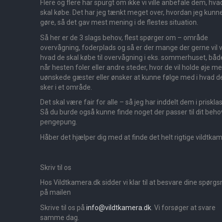
Flere og flere har spurgt om ikke vi ville anbefale dem, hva
skal købe. Det har jeg tænkt meget over, hvordan jeg kunn
gøre, så det gav mest mening i de flestes situation.
Så her er de 3 slags behov, flest spørger om – område
overvågning, foderplads og så er der mange der gerne vil v
hvad de skal købe til overvågning i eks. sommerhuset, båd
når hesten foler eller andre steder, hvor de vil holde øje m
uønskede gæster eller ønsker at kunne følge med i hvad d
sker i et område.
Det skal være fair for alle – så jeg har inddelt dem i priskla
Så du burde også kunne finde noget der passer til dit beho
pengepung.
Håber det hjælper dig med at finde det helt rigtige vildtka
Skriv til os
Hos Vildtkamera.dk sidder vi klar til at besvare dine spørg
på mailen
Skrive til os på
info@vildtkamera.dk
. Vi forsøger at svare
samme dag.