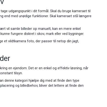
ov
t tage udgangspunkt i dit formål. Skal du bruge kameraet til
ering end med unødige funktioner. Skal kameraet stå længere
ært vil samle billeder op manuelt, kan en mere enkel
kunne fungere diskret i skov, mark eller ved bygninger.
e et vildtkamera foto, der passer til netop din jagt,
eder
omkring en ejendom. Det er en enkel og effektiv løsning, når
onstant tilsyn.
kan denne kategori hjælpe dig med at finde den type
acering og billedbehov, bliver det lettere at finde den