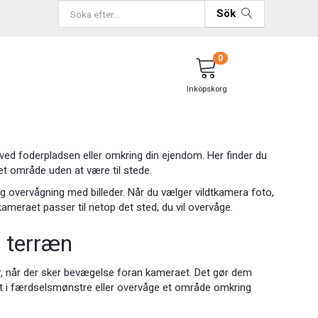
Sök
0
Inköpskorg
en, ved foderpladsen eller omkring din ejendom. Her finder du
d et område uden at være til stede.
g overvågning med billeder. Når du vælger vildtkamera foto,
 kameraet passer til netop det sted, du vil overvåge.
g terræn
eder, når der sker bevægelse foran kameraet. Det gør dem
sigt i færdselsmønstre eller overvåge et område omkring