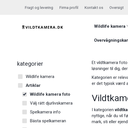
Fragt og levering
Firma profil
Kontakt os
Oversigt
Wildlife kamera
Overvågningska
Et vildtkamera foto 
kategorier
løsninger til dig, d
Wildlife kamera
Kategorien er relev
er det typisk værd a
Artiklar
Wildlife kamera foto
Vildtkame
Välj rätt djurlivskamera
I kategorien
vildtk
Spelkamera info
nyttige, når du vil
Bästa spelkameran
mark, sti eller ejen