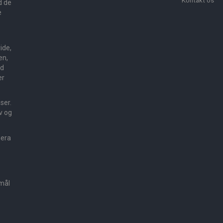
d de
e
ide,
en,
ed
er
sser.
v og
mera
smål