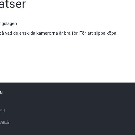
latser
ingslagen.
på vad de enskilda kamerorna är bra för. För att slippa köpa
ON
ing
Vilkår