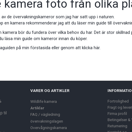
e kamera foto från olika p
a av de övervakningskameror som jag har satt upp i naturen.
 upp en kamera rekommenderar jag att du läser min guide till övervakn
n kamera bör du fundera över vilka behov du har. Det är stor skillnad 
 du läsa min guide om kameror innan du köper.
aguiden på min förstasida eller genom att klicka här.
VARER OG ARTIKLER
INFORMATI
%
Fortrolighed
Wildlife kamera
Fragt og lever
Artiklar
 til
Firma profil
FAQ / vägledning
Betingelser & 
övervakningslagen
Returnering
Overvågningskamera
Kontakt os