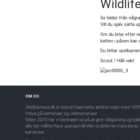
Wildlif
Se bilder från någr
Vill du själv sätta
Om du letar efter e
katten i påsen kan
Du hittar spelkamer
Scout / Håll vakt
OM OS
Vildtkamera.dk er blandt Danmarks ældste sider med 100
fokus på kameraer og vildtkameraer.
Siden 2010 har vi bestræbt os på at give rådgivning og hjælp
alle der måtte have spørgsmål eller problemer med deres
kameraer.