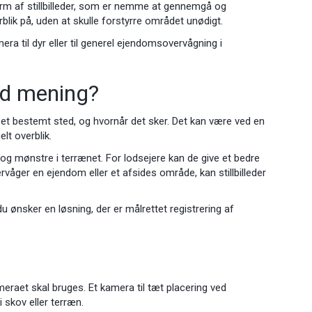
form af stillbilleder, som er nemme at gennemgå og
lik på, uden at skulle forstyrre området unødigt.
ra til dyr eller til generel ejendomsovervågning i
od mening?
et bestemt sted, og hvornår det sker. Det kan være ved en
elt overblik.
 og mønstre i terrænet. For lodsejere kan de give et bedre
ervåger en ejendom eller et afsides område, kan stillbilleder
du ønsker en løsning, der er målrettet registrering af
eraet skal bruges. Et kamera til tæt placering ved
 skov eller terræn.