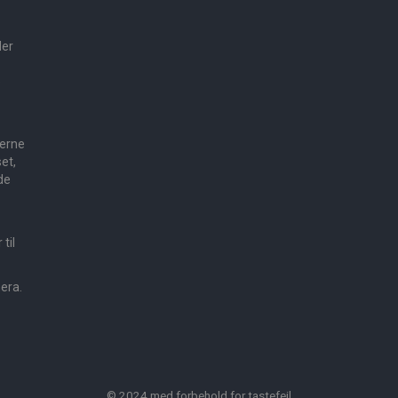
der
e
gerne
et,
de
til
mera.
© 2024 med forbehold for tastefejl