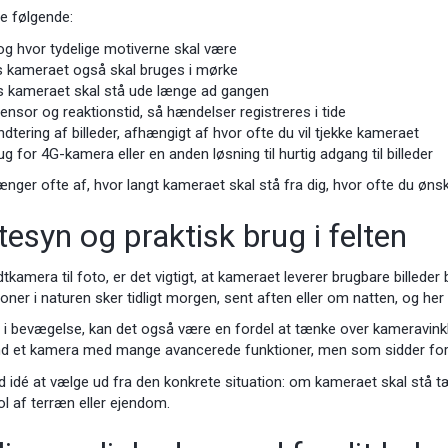
e følgende:
t og hvor tydelige motiverne skal være
is kameraet også skal bruges i mørke
vis kameraet skal stå ude længe ad gangen
sor og reaktionstid, så hændelser registreres i tide
ndtering af billeder, afhængigt af hvor ofte du vil tjekke kameraet
g for 4G-kamera eller en anden løsning til hurtig adgang til billeder
ænger ofte af, hvor langt kameraet skal stå fra dig, hvor ofte du ønsk
tesyn og praktisk brug i felten
dtkamera til foto, er det vigtigt, at kameraet leverer brugbare billede
ner i naturen sker tidligt morgen, sent aften eller om natten, og her b
yr i bevægelse, kan det også være en fordel at tænke over kameravink
nd et kamera med mange avancerede funktioner, men som sidder forker
d idé at vælge ud fra den konkrete situation: om kameraet skal stå t
l af terræn eller ejendom.