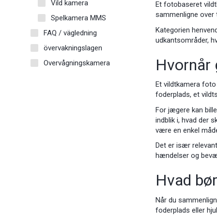
Vild kamera
Et fotobaseret vild
sammenligne over ti
Spelkamera MMS
Kategorien henvende
FAQ / vägledning
udkantsområder, hv
övervakningslagen
Hvornår 
Overvågningskamera
Et vildtkamera foto 
foderplads, et vildt
For jægere kan bill
indblik i, hvad der
være en enkel måde
Det er især relevant
hændelser og bevæ
Hvad bør 
Når du sammenligner
foderplads eller hj