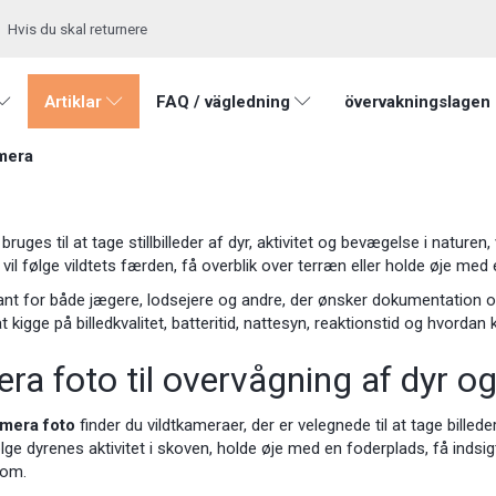
Hvis du skal returnere
Artiklar
FAQ / vägledning
övervakningslagen
mera
bruges til at tage stillbilleder af dyr, aktivitet og bevægelse i natur
er vil følge vildtets færden, få overblik over terræn eller holde øje me
ant for både jægere, lodsejere og andre, der ønsker dokumentation o
t kigge på billedkvalitet, batteritid, nattesyn, reaktionstid og hvordan
ra foto til overvågning af dyr o
amera foto
finder du vildtkameraer, der er velegnede til at tage bill
 følge dyrenes aktivitet i skoven, holde øje med en foderplads, få ind
dom.