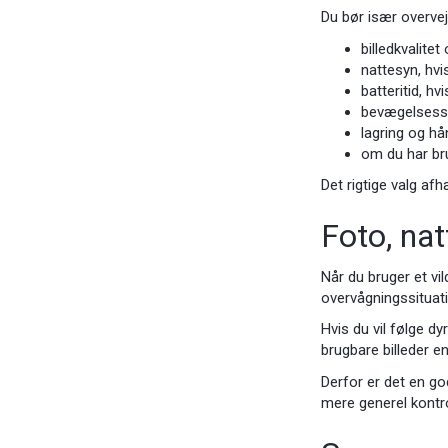
Du bør især overvej
billedkvalite
nattesyn, hv
batteritid, h
bevægelsessen
lagring og hå
om du har bru
Det rigtige valg afh
Foto, nat
Når du bruger et vil
overvågningssituatio
Hvis du vil følge d
brugbare billeder e
Derfor er det en go
mere generel kontro