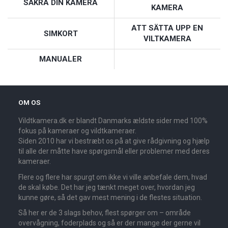
SÄKRA DIN KAMERA
KAMERA
ATT SÄTTA UPP EN
SIMKORT
VILTKAMERA
MANUALER
OM OS
Vildtkamera.dk er blandt Danmarks ældste sider med 100%
fokus på kameraer og vildtkameraer.
Siden 2010 har vi bestræbt os på at give rådgivning og hjælp
til alle der måtte have spørgsmål eller problemer med deres
kameraer.
Flere og flere har spurgt om ikke vi ville anbefale dem, hvad
de skal købe. Det har jeg tænkt meget over, hvordan jeg
kunne gøre, så det gav mest mening i de flestes situation.
Så her er de 3 slags behov, flest spørger om – område
overvågning, foderplads og så er der mange der gerne vil