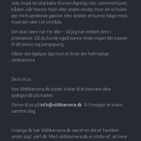
vide, hvad de skal købe til overvågning i eks. sommerhuset,
båden, når hesten foler eller andre steder, hvor de vil holde
øje med uønskede gæster eller ønsker at kunne følge med i
hvad der sker i et område.
Det skal være fair for alle – så jeg har inddelt dem i
prisklasser. Så du burde også kunne finde noget der passer
til dit behov og pengepung.
Håber det hjælper dig med at finde det helt rigtige
vildtkamera
Skriv til os
Hos Vildtkamera.dk sidder vi klar til at besvare dine
spørgsmål på mailen
Skrive til os på
info@vildtkamera.dk
. Vi forsøger at svare
samme dag.
I mange år har Vildtkamera.dk været en del af familien
under jagt.-jakt.dk. Med vildtkamera.dk er stolte af, at have