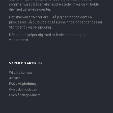
sommerhuset, båden eller andre steder, hvor de vil holde
øje med uønskede gæster.
Det skal være fair for alle – så jeg har inddelt dem i 4
prisklasser. Så du burde også kunne finde noget der passer
til dit behov og pengepung.
Håber det hjælper dig med at finde det helt rigtige
vildtkamera.
VARER OG ARTIKLER
Wildlife kamera
Artiklar
FAQ / vägledning
övervakningslagen
Overvågningskamera