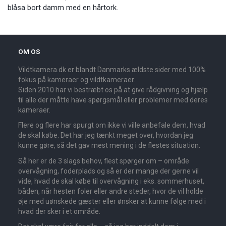
blåsa bort damm med en hårtork.
OM OS
Vildtkamera.dk er blandt Danmarks ældste sider med 100%
fokus på kameraer og vildtkameraer.
Siden 2010 har vi bestræbt os på at give rådgivning og hjælp
til alle der måtte have spørgsmål eller problemer med deres
kameraer.
Flere og flere har spurgt om ikke vi ville anbefale dem, hvad
de skal købe. Det har jeg tænkt meget over, hvordan jeg
kunne gøre, så det gav mest mening i de flestes situation.
Så her er de 3 slags behov, flest spørger om – område
overvågning, foderplads og så er der mange der gerne vil
vide, hvad de skal købe til overvågning i eks. sommerhuset,
båden, når hesten foler eller andre steder, hvor de vil holde
øje med uønskede gæster eller ønsker at kunne følge med i
hvad der sker i et område.