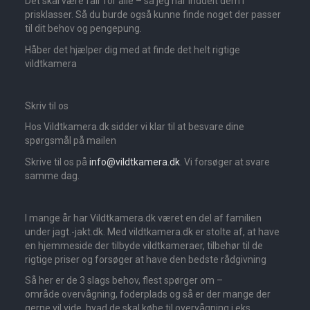
Det skal være fair for alle – så jeg har inddelt dem i
prisklasser. Så du burde også kunne finde noget der passer
til dit behov og pengepung.
Håber det hjælper dig med at finde det helt rigtige
vildtkamera
Skriv til os
Hos Vildtkamera.dk sidder vi klar til at besvare dine
spørgsmål på mailen
Skrive til os på
info@vildtkamera.dk
. Vi forsøger at svare
samme dag.
I mange år har Vildtkamera.dk været en del af familien
under jagt.-jakt.dk. Med vildtkamera.dk er stolte af, at have
en hjemmeside der tilbyde vildtkameraer, tilbehør til de
rigtige priser og forsøger at have den bedste rådgivning
Så her er de 3 slags behov, flest spørger om –
område overvågning, foderplads og så er der mange der
gerne vil vide, hvad de skal købe til overvågning i eks.