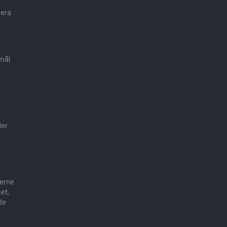
mera
smål
der
e
gerne
et,
de