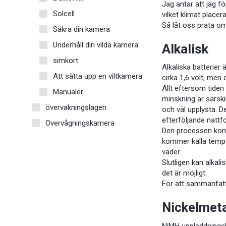
Jag antar att jag fö
Solcell
vilket klimat place
Så låt oss prata o
Säkra din kamera
Underhåll din vilda kamera
Alkalisk
simkort
Alkaliska batterier
Att sätta upp en viltkamera
cirka 1,6 volt, men 
Allt eftersom tiden
Manualer
minskning är särskil
övervakningslagen
och väl upplysta. D
efterföljande nattf
Overvågningskamera
Den processen komme
kommer kalla tempera
väder.
Slutligen kan alkal
det är möjligt.
För att sammanfatta,
Nickelmeta
NiMH uppladdningsb