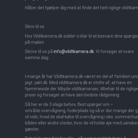
Håber det hjælper dig med at finde det helt rigtige vildtka
Skriv til os
Hos Vildtkamera.dk sidder vi klar til at besvare dine spørg
på mailen
Skrive til os på
info@vildtkamera.dk
. Vi forsøger at svare
samme dag.
I mange år har Vildtkamera.dk været en del af familien un
jagt.-jakt.dk. Med vildtkamera.dk er stolte af, at have en
hjemmeside der tilbyde vildtkameraer, tilbehør til de rigtig
priser og forsøger at have den bedste rådgivning
Så her er de 3 slags behov, flest spørger om –
område overvågning, foderplads og så er der mange der 
vil vide, hvad de skal købe til overvågning i eks. sommerhus
båden eller andre steder, hvor de vil holde øje med uønske
gæster.