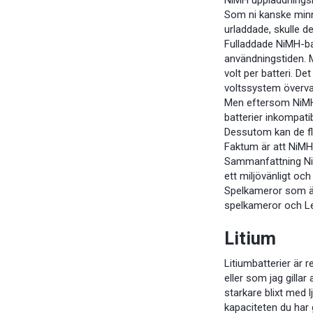
Som ni kanske minns
urladdade, skulle d
Fulladdade NiMH-bat
användningstiden. M
volt per batteri. De
voltssystem överva
Men eftersom NiMH-b
batterier inkompati
Dessutom kan de fl
Faktum är att NiMH-b
Sammanfattning NiMH
ett miljövänligt och
Spelkameror som är
spelkameror och Le
Litium
Litiumbatterier är r
eller som jag gilla
starkare blixt med 
kapaciteten du har 