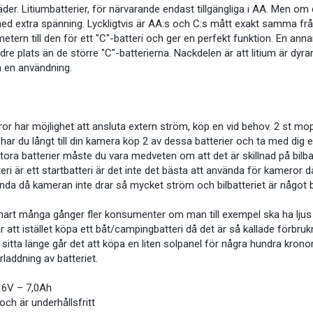
 väder. Litiumbatterier, för närvarande endast tillgängliga i AA. Men o
ed extra spänning. Lyckligtvis är AA:s och C:s mått exakt samma från s
etern till den för ett "C"-batteri och ger en perfekt funktion. En ann
re plats än de större "C"-batterierna. Nackdelen är att litium är dyra
a en användning.
or har möjlighet att ansluta extern ström, köp en vid behov. 2 st mop
har du långt till din kamera köp 2 av dessa batterier och ta med dig et
tora batterier måste du vara medveten om att det är skillnad på bilbat
teri är ett startbatteri är det inte det bästa att använda för kameror 
vända då kameran inte drar så mycket ström och bilbatteriet är någo
rt många gånger fler konsumenter om man till exempel ska ha ljus 
tt istället köpa ett båt/campingbatteri då det är så kallade förbruk
itta länge går det att köpa en liten solpanel för några hundra krono
laddning av batteriet.
på 6V – 7,0Ah
ch är underhållsfritt