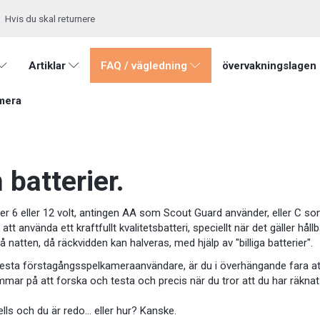
Hvis du skal returnere
Artiklar
FAQ / vägledning
övervakningslagen
mera
 batterier.
er 6 eller 12 volt, antingen AA som Scout Guard använder, eller C s
gt att använda ett kraftfullt kvalitetsbatteri, speciellt när det gälle
på natten, då räckvidden kan halveras, med hjälp av "billiga batterier".
sta förstagångsspelkameraanvändare, är du i överhängande fara att b
mmar på att forska och testa och precis när du tror att du har räknat u
lls och du är redo... eller hur? Kanske.