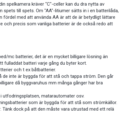
m din spelkamera kräver "C"-celler kan du dra nytta av
pets till spets. Om "AA"-litiumer sätts in i en batterilåda,
an fördel med att använda AA är att de är betydligt lättare
re och precis som vanliga batterier är de också redo att
ed/mc batterier, det är en mycket billigare lösning än
t fulladdat batteri varje gång du byter kort.
terier och t ex båtbatterier.
då de inte är byggda för att stå och tappa ström. Den går
t billigare då byggvaruhus mm många gånger har bra
i utfodringsplatsen, matarautomater osv.
ningsbatterier som är byggda för att stå som strömkällor.
r. Tänk dock på att den måste vara utrustad med ett relä