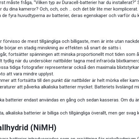
rst måste fråga, "Vilken typ av Duracell-batterier har du installerat?"
rar du dina kameror? Och, och, och … och det blir lite mer komplicerat.
m de fyra huvudtyperna av batterier, deras egenskaper och varför du
 är förvisso de mest tillgängliga och billigaste, men är inte utan nac
de börjar en stadig minskning av effekten så snart de sätts i.
 går, fortsätter spänningen att minska proportionellt mot tiden som å
t tydlig när du undersöker nattbilder tagna med infraröda blixtkameror. B
essa tidiga fotografier representerar också den maximala blixtstyrk
oto att vara mindre upplyst.
r att fortsätta till den punkt där nattbilder är helt mörka eller k
turer att påverka alkaliska batterier mycket. Batteriets livslängd mins
iska batterier endast användas en gång och sedan kasseras. Om du är 
 alkaliska batterier är billiga och tillgängliga överallt, men ger svag k
llhydrid (NiMH)
ara batterier introducerades som en ersättning för nickelkadmium (