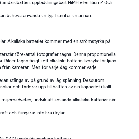
 Standardbatteri, uppladdningsbart NiMH eller litium? Och i
 kan behöva använda en typ framför en annan.
kdelar. Alkaliska batterier kommer med en strömstyrka på
terstår före/antal fotografier tagna. Denna proportionella
ilder tagna tidigt i ett alkaliskt batteris livscykel är ljusa
an från kameran. Men för varje dag kommer varje
ameran stängs av på grund av låg spänning. Dessutom
kar och förlorar upp till hälften av sin kapacitet i kallt
miljömedveten, undvik att använda alkaliska batterier när
raft och fungerar inte bra i kylan.
Ni-CAD) uppladdningsbara batterier.