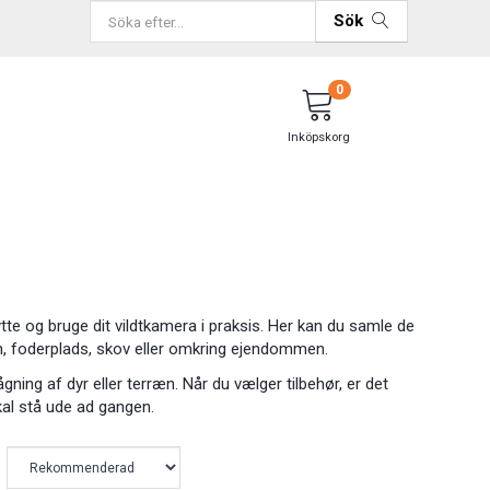
Sök
0
Inköpskorg
kytte og bruge dit vildtkamera i praksis. Her kan du samle de
æn, foderplads, skov eller omkring ejendommen.
gning af dyr eller terræn. Når du vælger tilbehør, er det
al stå ude ad gangen.