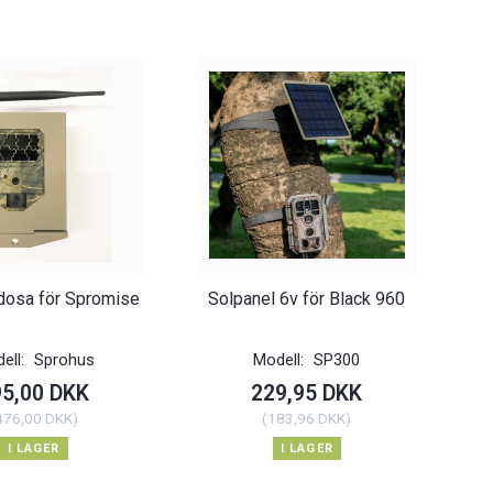
dosa för Spromise
Solpanel 6v för Black 960
ell:
Sprohus
Modell:
SP300
95,00 DKK
229,95 DKK
476,00 DKK
)
(
183,96 DKK
)
I LAGER
I LAGER