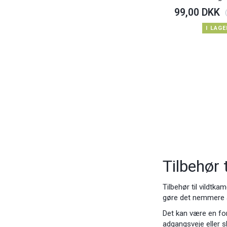
99,00 DKK
I LAGE
Tilbehør 
Tilbehør til vildtka
gøre det nemmere at
Det kan være en for
adgangsveje eller s