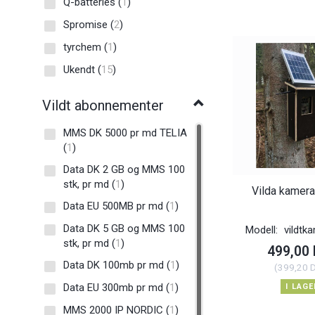
Q-batteries
(
1
)
Spromise
(
2
)
tyrchem
(
1
)
Ukendt
(
15
)
Vildt abonnementer
MMS DK 5000 pr md TELIA
(
1
)
Data DK 2 GB og MMS 100
stk, pr md
(
1
)
Vilda kamerah
Data EU 500MB pr md
(
1
)
Data DK 5 GB og MMS 100
Modell:
vildtk
stk, pr md
(
1
)
499,00
Data DK 100mb pr md
(
1
)
(
399,20 
Data EU 300mb pr md
(
1
)
I LAGE
MMS 2000 IP NORDIC
(
1
)