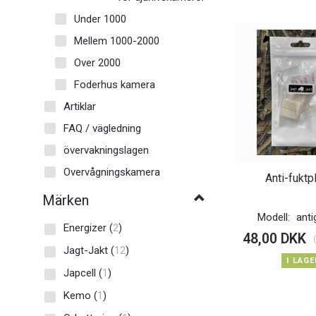
Under 1000
Mellem 1000-2000
Over 2000
Foderhus kamera
Artiklar
FAQ / vägledning
övervakningslagen
Overvågningskamera
Anti-fuktp
Märken
Modell:
anti
Energizer
(
2
)
48,00 DKK
Jagt-Jakt
(
12
)
I LAGE
Japcell
(
1
)
Kemo
(
1
)