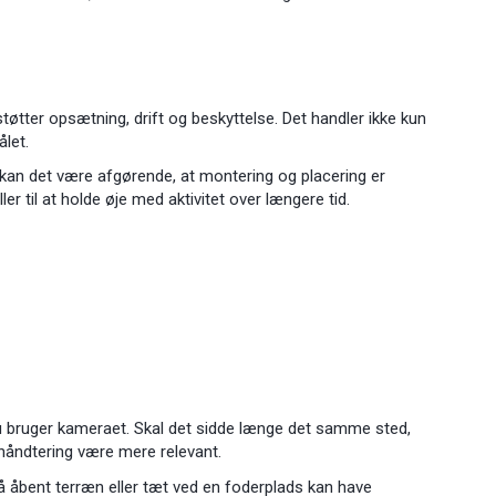
støtter opsætning, drift og beskyttelse. Det handler ikke kun
let.
 kan det være afgørende, at montering og placering er
til at holde øje med aktivitet over længere tid.
n du bruger kameraet. Skal det sidde længe det samme sted,
el håndtering være mere relevant.
på åbent terræn eller tæt ved en foderplads kan have