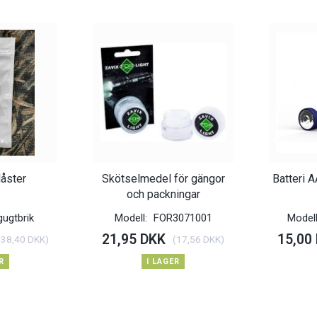
låster
Skötselmedel för gängor
Batteri A
och packningar
gugtbrik
Modell:
FOR3071001
Model
21,95 DKK
15,00
(
38,40 DKK
)
(
17,56 DKK
)
R
I LAGER