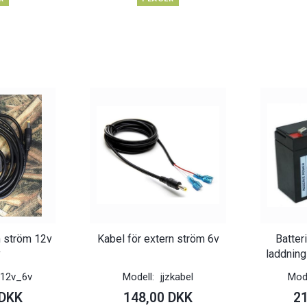
n ström 12v
Kabel för extern ström 6v
Batte
v
laddning
c12v_6v
Modell:
jjzkabel
Mod
 DKK
148,00 DKK
2