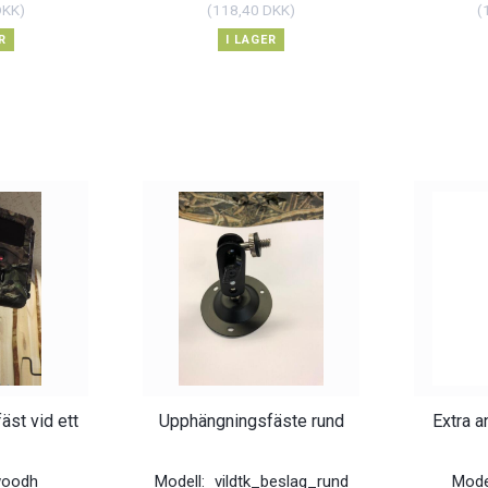
DKK
)
(
118,40 DKK
)
(
R
I LAGER
äst vid ett
Upphängningsfäste rund
Extra a
woodh
Modell:
vildtk_beslag_rund
Mode