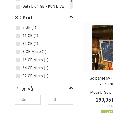
Data DK 1 GB - KUN LIVE
CAM
(
1
)
SD Kort
8 GB
(
1
)
16 GB
(
1
)
32 GB
(
1
)
8 GB Micro
(
1
)
16 GB Micro
(
1
)
64 GB Micro
(
1
)
32 GB Micro
(
1
)
Solpanel 6v 
viltkam
Prisnivå
Modell:
Solp
299,95
(
239,96 
I LAGE