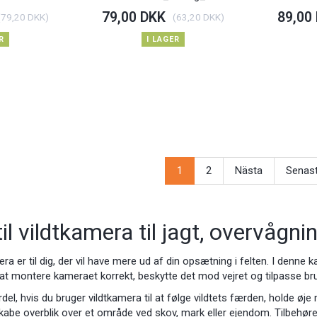
79,00 DKK
89,00
(
79,20 DKK
)
(
63,20 DKK
)
R
I LAGER
1
2
Nästa
Senas
til vildtkamera til jagt, overvågn
mera er til dig, der vil have mere ud af din opsætning i felten. I denn
 montere kameraet korrekt, beskytte det mod vejret og tilpasse bruge
del, hvis du bruger vildtkamera til at følge vildtets færden, holde øj
kabe overblik over et område ved skov, mark eller ejendom. Tilbehøret 