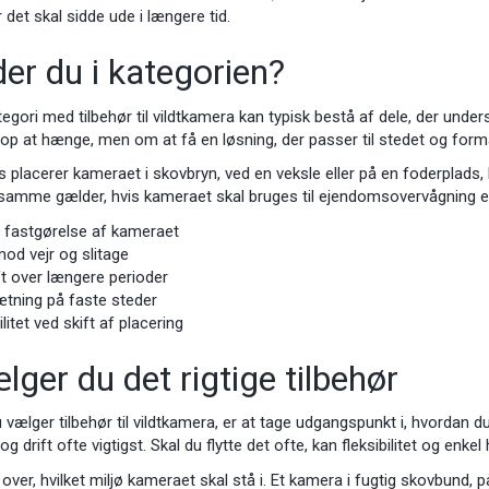
 det skal sidde ude i længere tid.
er du i kategorien?
tegori med tilbehør til vildtkamera kan typisk bestå af dele, der under
op at hænge, men om at få en løsning, der passer til stedet og formå
 placerer kameraet i skovbryn, ved en veksle eller på en foderplads,
mme gælder, hvis kameraet skal bruges til ejendomsovervågning eller 
 fastgørelse af kameraet
od vejr og slitage
ft over længere perioder
ætning på faste steder
ilitet ved skift af placering
ger du det rigtige tilbehør
du vælger tilbehør til vildtkamera, er at tage udgangspunkt i, hvorda
og drift ofte vigtigst. Skal du flytte det ofte, kan fleksibilitet og enk
ver, hvilket miljø kameraet skal stå i. Et kamera i fugtig skovbund, 