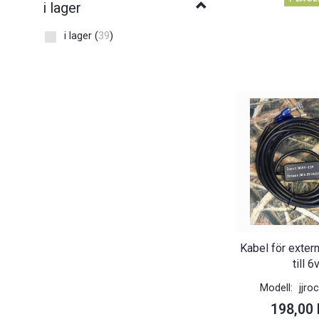
i lager
i lager
(
39
)
Kabel för exter
till 6
Modell:
jjro
198,00