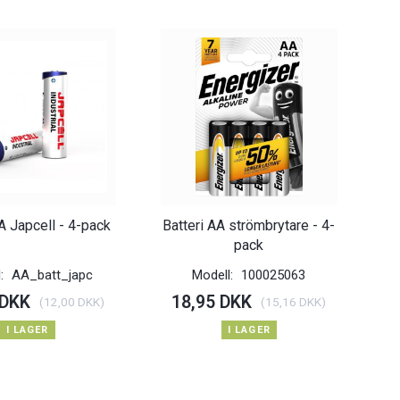
A Japcell - 4-pack
Batteri AA strömbrytare - 4-
pack
l:
AA_batt_japc
Modell:
100025063
 DKK
18,95 DKK
(
12,00 DKK
)
(
15,16 DKK
)
I LAGER
I LAGER