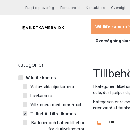
Fragt og levering
Firma profil
Kontakt os
Oversigt
Wildlife kamera
Overvågningska
kategorier
Tillbeh
Wildlife kamera
I kategorien tilbehø
Val av vilda djurkamera
dele, der hjælper d
Livekamera
Kategorien er releva
Viltkamera med mms/mail
især værd at tænke
Tillbehör till viltkamera
Batterier och batteritillbehör
för djurlivskameror