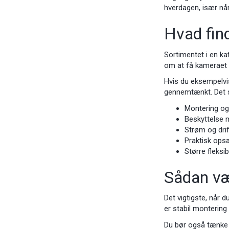
hverdagen, især når
Hvad find
Sortimentet i en ka
om at få kameraet 
Hvis du eksempelvis
gennemtænkt. Det sa
Montering og
Beskyttelse m
Strøm og dri
Praktisk ops
Større fleksib
Sådan væl
Det vigtigste, når 
er stabil montering 
Du bør også tænke o