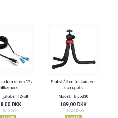
r extern ström 12v
Stativhållare för kameror
viltkamera
och spots
:
jjzkabel_12volt
Modell:
Tripod30
48,00 DKK
189,00 DKK
118,40 DKK
)
(
151,20 DKK
)
I LAGER
I LAGER