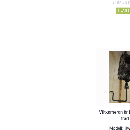
(
158,40 
I LAGE
Viltkameran är f
träd
Modell:
jj