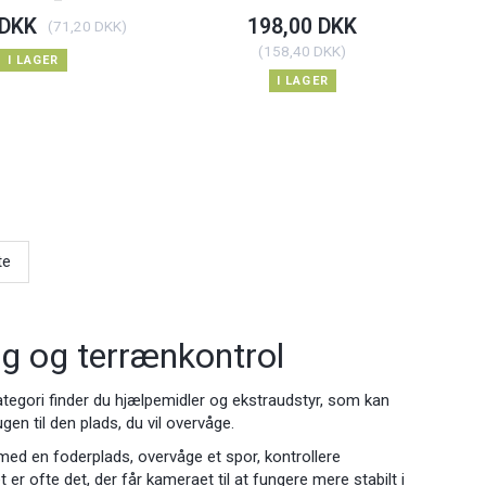
 DKK
198,00 DKK
(
71,20 DKK
)
(
158,40 DKK
)
I LAGER
I LAGER
te
ing og terrænkontrol
e kategori finder du hjælpemidler og ekstraudstyr, som kan
n til den plads, du vil overvåge.
e med en foderplads, overvåge et spor, kontrollere
er ofte det, der får kameraet til at fungere mere stabilt i