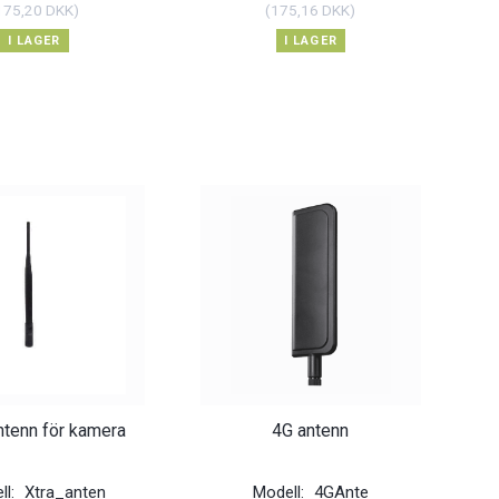
175,20 DKK
)
(
175,16 DKK
)
I LAGER
I LAGER
ntenn för kamera
4G antenn
ll:
Xtra_anten
Modell:
4GAnte