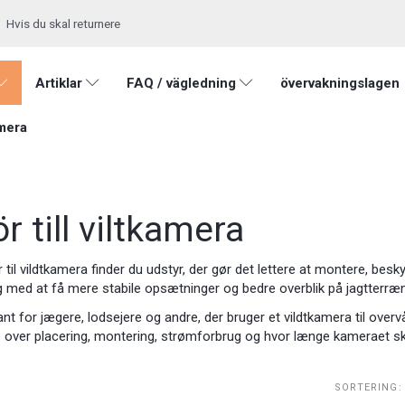
Hvis du skal returnere
Artiklar
FAQ / vägledning
övervakningslagen
mera
ör till viltkamera
r til vildtkamera finder du udstyr, der gør det lettere at montere, bes
ig med at få mere stabile opsætninger og bedre overblik på jagtterr
nt for jægere, lodsejere og andre, der bruger et vildtkamera til overvå
 over placering, montering, strømforbrug og hvor længe kameraet sk
SORTERING: