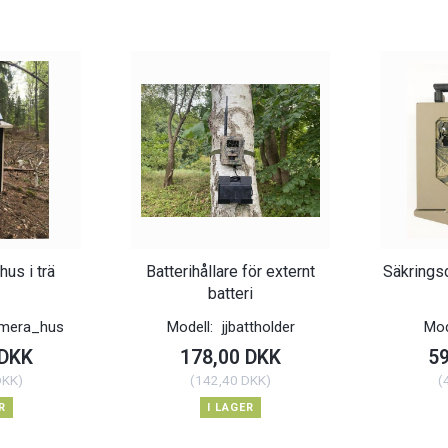
us i trä
Batterihållare för externt
Säkrings
batteri
amera_hus
Modell:
jjbattholder
Mod
 DKK
178,00 DKK
5
DKK
)
(
142,40 DKK
)
(
R
I LAGER