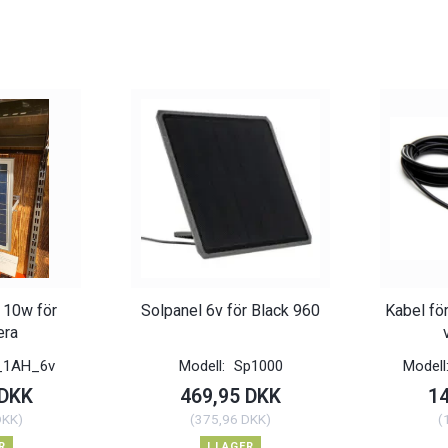
- 10w för
Solpanel 6v för Black 960
Kabel fö
era
_1AH_6v
Modell:
Sp1000
Modell
 DKK
469,95 DKK
1
DKK
)
(
375,96 DKK
)
(
R
I LAGER