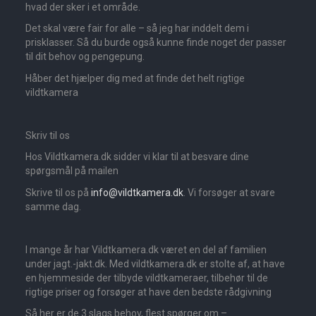
hvad der sker i et område.
Det skal være fair for alle – så jeg har inddelt dem i
prisklasser. Så du burde også kunne finde noget der passer
til dit behov og pengepung.
Håber det hjælper dig med at finde det helt rigtige
vildtkamera
Skriv til os
Hos Vildtkamera.dk sidder vi klar til at besvare dine
spørgsmål på mailen
Skrive til os på
info@vildtkamera.dk
. Vi forsøger at svare
samme dag.
I mange år har Vildtkamera.dk været en del af familien
under jagt.-jakt.dk. Med vildtkamera.dk er stolte af, at have
en hjemmeside der tilbyde vildtkameraer, tilbehør til de
rigtige priser og forsøger at have den bedste rådgivning
Så her er de 3 slags behov, flest spørger om –