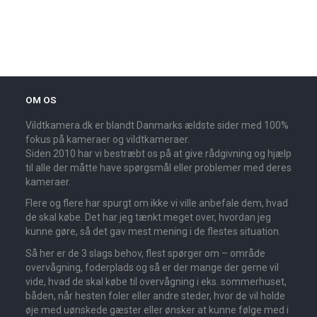
OM OS
Vildtkamera.dk er blandt Danmarks ældste sider med 100%
fokus på kameraer og vildtkameraer.
Siden 2010 har vi bestræbt os på at give rådgivning og hjælp
til alle der måtte have spørgsmål eller problemer med deres
kameraer.
Flere og flere har spurgt om ikke vi ville anbefale dem, hvad
de skal købe. Det har jeg tænkt meget over, hvordan jeg
kunne gøre, så det gav mest mening i de flestes situation.
Så her er de 3 slags behov, flest spørger om – område
overvågning, foderplads og så er der mange der gerne vil
vide, hvad de skal købe til overvågning i eks. sommerhuset,
båden, når hesten foler eller andre steder, hvor de vil holde
øje med uønskede gæster eller ønsker at kunne følge med i