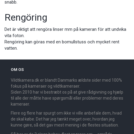
snabb.
Rengöring
Det är viktigt att rengöra linser mm på kameran för att undvika
vita foton.
Rengöring kan göras med en bomullstuss och mycket rent
vatten.
OM OS
Vildtkamera.dk er blandt Danmarks ældste sider med 100%
fokus på kameraer og vildtkameraer.
Siden 2010 har vi bestræbt os på at give rådgivning og hjælp
til alle der måtte have spørgsmål eller problemer med deres
kameraer.
Flere og flere har spurgt om ikke vi ville anbefale dem, hvad
de skal købe. Det har jeg tænkt meget over, hvordan jeg
kunne gøre, så det gav mest mening i de flestes situation.