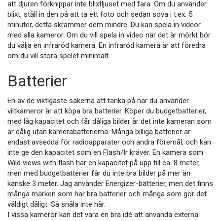
att djuren förknippar inte blixtljuset med fara. Om du använder
blixt, ställ in den på att ta ett foto och sedan sova i t.ex. 5
minuter, detta skrämmer dem mindre. Du kan spela in videor
med alla kameror. Om du vill spela in video när det är mörkt bör
du välja en infraröd kamera. En infraröd kamera är att föredra
om du vill störa spelet minimalt.
Batterier
En av de viktigaste sakerna att tänka på när du använder
viltkameror är att köpa bra batterier. Köper du budgetbatterier,
med låg kapacitet och får dåliga bilder är det inte kameran som
är dålig utan kamerabatterierna. Många billiga batterier är
endast avsedda för radioapparater och andra föremål, och kan
inte ge den kapacitet som en Flash/Ir kräver. En kamera som
Wild views with flash har en kapacitet på upp till ca. 8 meter,
men med budgetbatterier får du inte bra bilder på mer än
kanske 3 meter. Jag använder Energizer-batterier, men det finns
många märken som har bra batterier och många som gör det
väldigt dåligt. Så snåla inte här.
I vissa kameror kan det vara en bra idé att använda externa