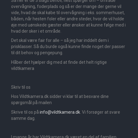
Så her er de 3 slags behov, flest spørger om – område
overvågning, foderplads og så er der mange der gerne vil
vide, hvad de skal købe til overvågning i eks. sommerhuset,
båden, når hesten foler eller andre steder, hvor de vil holde
øje med uønskede gæster eller ønsker at kunne følge med i
hvad der sker i et område.
Det skal være fair for alle – så jeg har inddelt dem i
prisklasser. Så du burde også kunne finde noget der passer
til dit behov og pengepung.
Håber det hjælper dig med at finde det helt rigtige
vildtkamera
Skriv til os
Hos Vildtkamera.dk sidder vi klar til at besvare dine
spørgsmål på mailen
Skrive til os på
info@vildtkamera.dk
. Vi forsøger at svare
samme dag.
I mange år har Vildtkamera.dk været en del af familien