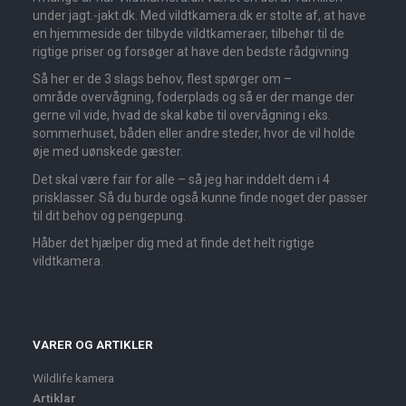
under jagt.-jakt.dk. Med vildtkamera.dk er stolte af, at have
en hjemmeside der tilbyde vildtkameraer, tilbehør til de
rigtige priser og forsøger at have den bedste rådgivning
Så her er de 3 slags behov, flest spørger om –
område overvågning, foderplads og så er der mange der
gerne vil vide, hvad de skal købe til overvågning i eks.
sommerhuset, båden eller andre steder, hvor de vil holde
øje med uønskede gæster.
Det skal være fair for alle – så jeg har inddelt dem i 4
prisklasser. Så du burde også kunne finde noget der passer
til dit behov og pengepung.
Håber det hjælper dig med at finde det helt rigtige
vildtkamera.
VARER OG ARTIKLER
Wildlife kamera
Artiklar