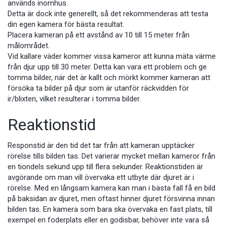
används inomhus.
Detta är dock inte generellt, så det rekommenderas att testa
din egen kamera för bästa resultat.
Placera kameran på ett avstånd av 10 till 15 meter från
målområdet.
Vid kallare väder kommer vissa kameror att kunna mäta värme
från djur upp till 30 meter. Detta kan vara ett problem och ge
tomma bilder, när det är kallt och mörkt kommer kameran att
försöka ta bilder på djur som är utanför räckvidden för
ir/blixten, vilket resulterar i tomma bilder.
Reaktionstid
Responstid är den tid det tar från att kameran upptäcker
rörelse tills bilden tas. Det varierar mycket mellan kameror från
en tiondels sekund upp till flera sekunder. Reaktionstiden är
avgörande om man vill övervaka ett utbyte där djuret är i
rörelse. Med en långsam kamera kan man i bästa fall få en bild
på baksidan av djuret, men oftast hinner djuret försvinna innan
bilden tas. En kamera som bara ska övervaka en fast plats, till
exempel en foderplats eller en godisbar, behöver inte vara så