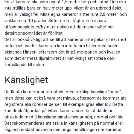
En viltkamera ska vara minst 1,5 meter hög och lutad. Den ska
inte ställas bara en halv meter upp, vilket är en utbredd åsikt,
men är väldigt fel. Mina egna kameror sitter runt 2,0 meter och
vinklade ca. 10 grader. Sitter de för lågt och för nära
utfodringsplatsen/bytet är risken att du missar viltet när
detektionsområdet är för litet.
Det är också viktigt att se till att kameran inte pekar direkt mot
öster och väster, kameran kan inte ta bra bilder med solen
skinande i linsen. eftersom det är på morgonen och kvällen
som det är mest djuraktivitet är det viktigt att rotera den i
förhållande till solen.
Känslighet
De flesta kameror är utrustade med otroligt känsliga "ögon",
men detta kan också vara ett minus, eftersom de kommer att
registrera alla rörelser de ser, till exempel gräs eller löv. Detta
kan dock åtgärdas på vilken kamera som helst då de är
utrustade med 3 känslighetsinställningar hög, normal och låg.
Det rekommenderas att ställa in känsligheten på normal eller
låg, och endast använda den höga inställningen när kameran