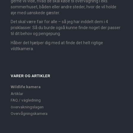
gerne vil vide, hvad de skal købe til overvågning i eks.
sommerhuset, båden eller andre steder, hvor de vil holde
øje med uønskede gæster.
Det skal være fair for alle – så jeg har inddelt dem i 4
prisklasser. Så du burde også kunne finde noget der passer
til dit behov og pengepung.
Håber det hjælper dig med at finde det helt rigtige
vildtkamera.
VARER OG ARTIKLER
Wildlife kamera
Artiklar
FAQ / vägledning
övervakningslagen
Overvågningskamera