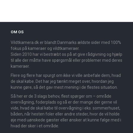
OM OS
Vildtkamera.dk er blandt Danmarks ældste sider med 100%
fokus på kameraer og vildtkameraer.
Siden 2010 har vi bestræbt os på at give rådgivning og hjælp
til alle der måtte have spørgsmål eller problemer med deres
kameraer.
Flere og flere har spurgt om ikke vi ville anbefale dem, hvad
de skal købe. Det har jeg tænkt meget over, hvordan jeg
kunne gøre, så det gav mest mening i de flestes situation.
Så her er de 3 slags behov, flest spørger om – område
overvågning, foderplads og så er der mange der gerne vil
vide, hvad de skal købe til overvågning i eks. sommerhuset,
båden, når hesten foler eller andre steder, hvor de vil holde
øje med uønskede gæster eller ønsker at kunne følge med i
hvad der sker i et område.