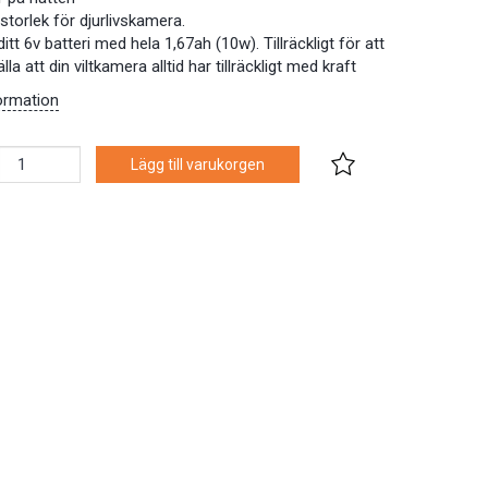
storlek för djurlivskamera.
itt 6v batteri med hela 1,67ah (10w). Tillräckligt för att
lla att din viltkamera alltid har tillräckligt med kraft
ormation
Lägg till varukorgen