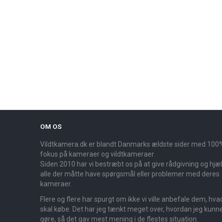
OM OS
Vildtkamera.dk er blandt Danmarks ældste sider med 100
fokus på kameraer og vildtkameraer.
Siden 2010 har vi bestræbt os på at give rådgivning og hjælp
alle der måtte have spørgsmål eller problemer med deres
kameraer.
Flere og flere har spurgt om ikke vi ville anbefale dem, hva
skal købe. Det har jeg tænkt meget over, hvordan jeg kunn
gøre, så det gav mest mening i de flestes situation.