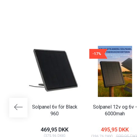
-17%
Solpanel 6v för Black
Solpanel 12v og 6v -
960
6000mah
469,95 DKK
495,95 DKK
(
375,96 DKK
)
599,95 DK
(
396,76 DKK
)