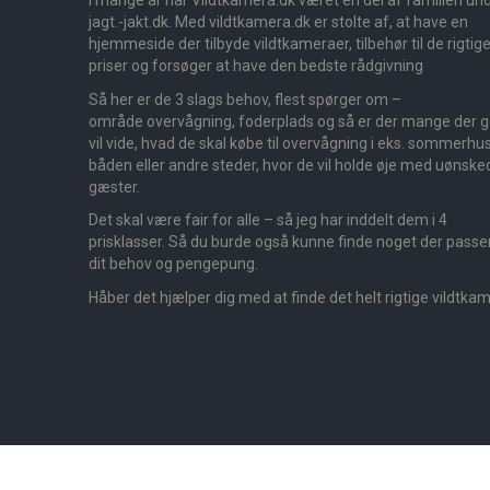
I mange år har Vildtkamera.dk været en del af familien un
jagt.-jakt.dk. Med vildtkamera.dk er stolte af, at have en
hjemmeside der tilbyde vildtkameraer, tilbehør til de rigtig
priser og forsøger at have den bedste rådgivning
Så her er de 3 slags behov, flest spørger om –
område overvågning, foderplads og så er der mange der 
vil vide, hvad de skal købe til overvågning i eks. sommerhus
båden eller andre steder, hvor de vil holde øje med uønske
gæster.
Det skal være fair for alle – så jeg har inddelt dem i 4
prisklasser. Så du burde også kunne finde noget der passer 
dit behov og pengepung.
Håber det hjælper dig med at finde det helt rigtige vildtka