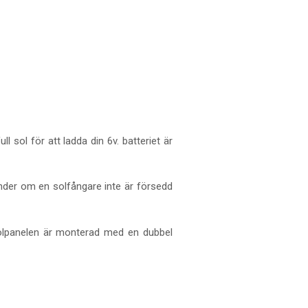
sol för att ladda din 6v. batteriet är
 händer om en solfångare inte är försedd
 Solpanelen är monterad med en dubbel