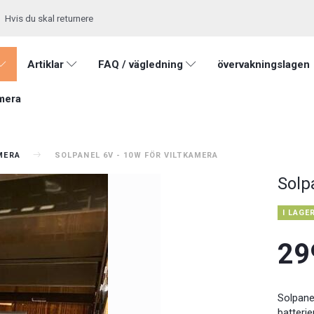
Hvis du skal returnere
Artiklar
FAQ / vägledning
övervakningslagen
mera
AMERA
SOLPANEL 6V - 10W FÖR VILTKAMERA
Solp
I LAGE
29
Solpanel
batterie