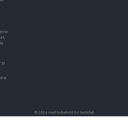
der
e
gerne
et,
de
til
mera.
© 2024 med forbehold for tastefejl