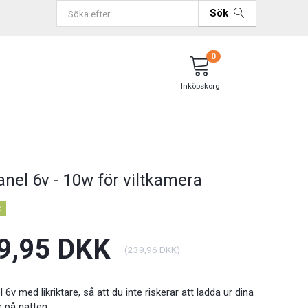
Sök
0
Inköpskorg
anel 6v - 10w för viltkamera
R
9,95 DKK
(
239,96 DKK
)
 6v med likriktare, så att du inte riskerar att ladda ur dina
r på natten