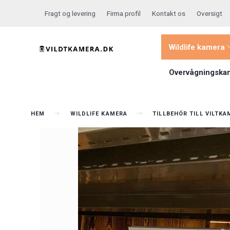
Fragt og levering
Firma profil
Kontakt os
Oversigt
Wildlife kamera
Overvågningska
HEM
WILDLIFE KAMERA
TILLBEHÖR TILL VILTK