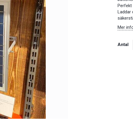
Perfekt 
Laddar d
säkerstä
Mer inf
Antal