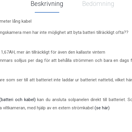
Beskrivning
Bedömning
 meter lång kabel
ngskamera men har inte möjlighet att byta batteri tillräckligt ofta??
67AH, mer än tillräckligt för även den kallaste vintern
ars solljus per dag för att behålla strömmen och bara en dags full 
e som ser till att batteriet inte laddar ur batteriet nattetid, vilket
(batteri och kabel)
kan du ansluta solpanelen direkt till batteriet.
ta viltkameran, med hjälp av en extern strömkabel
(se här)