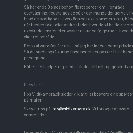
Så her er de 3 slags behov, flest spørger om – område
overvågning, foderplads og så er der mange der gerne vil v
hvad de skal købe til overvågning i eks. sommerhuset, båd
når hesten foler eller andre steder, hvor de vil holde øje m
uønskede gæster eller ønsker at kunne følge med i hvad d
sker i et område.
Det skal være fair for alle – så jeg har inddelt dem i priskla
Så du burde også kunne finde noget der passer til dit beho
pengepung.
Håber det hjælper dig med at finde det helt rigtige vildtka
Skriv til os
Hos Vildtkamera.dk sidder vi klar til at besvare dine spørg
på mailen
Skrive til os på
info@vildtkamera.dk
. Vi forsøger at svare
samme dag.