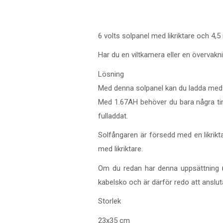
6 volts solpanel med likriktare och 4,5
Har du en viltkamera eller en övervakni
Lösning
Med denna solpanel kan du ladda med 1,
Med 1.67AH behöver du bara några timm
fulladdat.
Solfångaren är försedd med en likriktar
med likriktare.
Om du redan har denna uppsättning
kabelsko och är därför redo att anslu
Storlek
23x35 cm