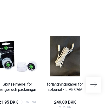
Skötselmedel för
förlängningskabel för
Batteri 
gängor och packningar
solpanel - LIVE CAM
-
21,95 DKK
249,00 DKK
18,95 
(
17,56 DKK
)
(
199,20 DKK
)