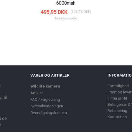
6000mah
495,95 DKK
(
396,76 DKK
)
599,95 DKK
VARER OG ARTIKLER
INFORMATI
%
Fortrolighed
Wildlife kamera
Fragt og lever
Artiklar
 til
Firma profil
FAQ / vägledning
Betingelser & 
övervakningslagen
Returnering
Overvågningskamera
Kontakt os
d de
e