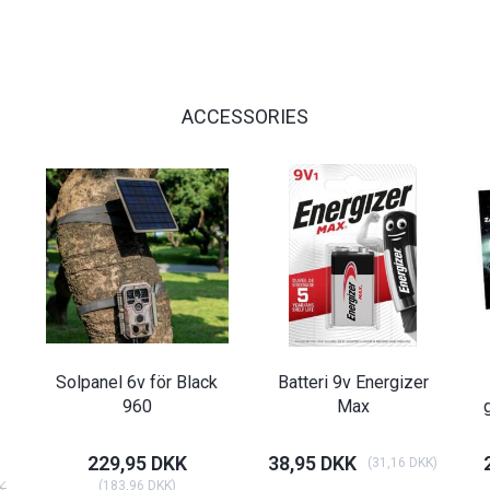
ACCESSORIES
Solpanel 6v för Black
Batteri 9v Energizer
960
Max
229,95 DKK
38,95 DKK
(
31,16 DKK
)
K
(
183,96 DKK
)