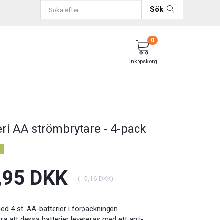
Sök
0
Inköpskorg
eri AA strömbrytare - 4-pack
R
,95 DKK
(
15,16 DKK
)
ed 4 st. AA-batterier i förpackningen.
ra att dessa batterier
levereras med ett anti-