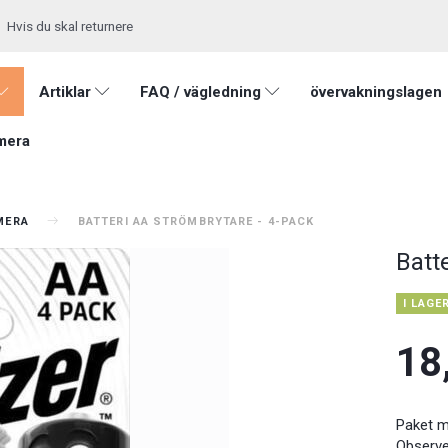
Hvis du skal returnere
Artiklar
FAQ / vägledning
övervakningslagen
mera
AMERA
BATTERI AA STRÖMBRYTARE - 4-PACK
Batt
I LAGE
18
Paket m
Observe