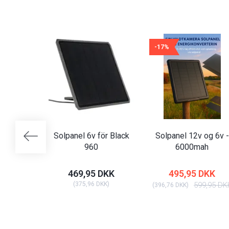
-17%
Solpanel 6v för Black
Solpanel 12v og 6v -
960
6000mah
469,95 DKK
495,95 DKK
(
375,96 DKK
)
599,95 DK
(
396,76 DKK
)