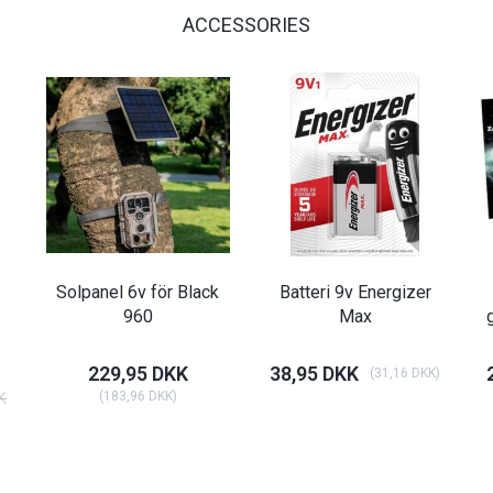
ACCESSORIES
Solpanel 6v för Black
Batteri 9v Energizer
960
Max
229,95 DKK
38,95 DKK
(
31,16 DKK
)
K
(
183,96 DKK
)