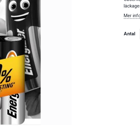
läckag
Mer inf
Antal