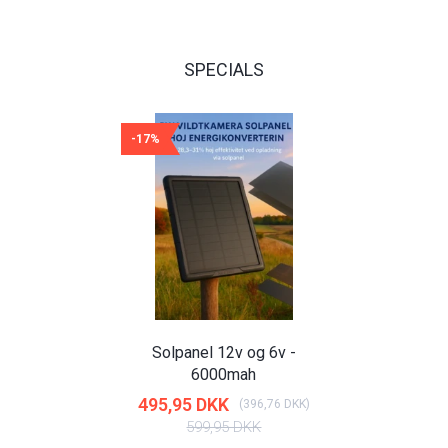
SPECIALS
-17%
Solpanel 12v og 6v -
6000mah
495,95 DKK
(
396,76 DKK
)
599,95 DKK