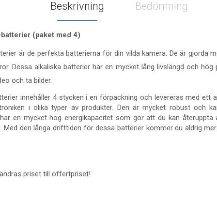
Beskrivning
Bedömning
batterier (paket med 4)
erier är de perfekta batterierna för din vilda kamera. De är gjorda
r. Dessa alkaliska batterier har en mycket lång livslängd och hög p
eo och ta bilder.
tterier innehåller 4 stycken i en förpackning och levereras med et
troniken i olika typer av produkter. Den är mycket robust och ka
r har en mycket hög energikapacitet som gör att du kan återuppta 
 Med den långa drifttiden för dessa batterier kommer du aldrig mer 
ndras priset till offertpriset!