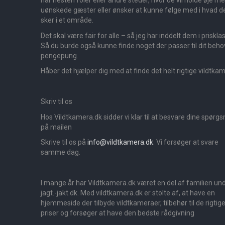
når hesten foler eller andre steder, hvor de vil holde øje m
uønskede gæster eller ønsker at kunne følge med i hvad d
sker i et område.
Det skal være fair for alle – så jeg har inddelt dem i priskla
Så du burde også kunne finde noget der passer til dit beho
pengepung.
Håber det hjælper dig med at finde det helt rigtige vildtka
Skriv til os
Hos Vildtkamera.dk sidder vi klar til at besvare dine spørg
på mailen
Skrive til os på
info@vildtkamera.dk
. Vi forsøger at svare
samme dag.
I mange år har Vildtkamera.dk været en del af familien un
jagt.-jakt.dk. Med vildtkamera.dk er stolte af, at have en
hjemmeside der tilbyde vildtkameraer, tilbehør til de rigtig
priser og forsøger at have den bedste rådgivning