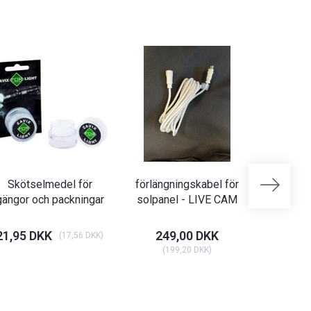
Skötselmedel för
förlängningskabel för
Kabel för
gängor och packningar
solpanel - LIVE CAM
L
21,95 DKK
249,00 DKK
19
(
17,56 DKK
)
(
199,20 DKK
)
(
15