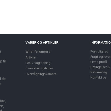
VARER OG ARTIKLER
INFORMATI
%
Fortrolighed
Wildlife kamera
Fragt og lever
Artiklar
 til
Firma profil
FAQ / vägledning
Betingelser & 
övervakningslagen
Returnering
Overvågningskamera
Kontakt os
d de
e
ide,
en,