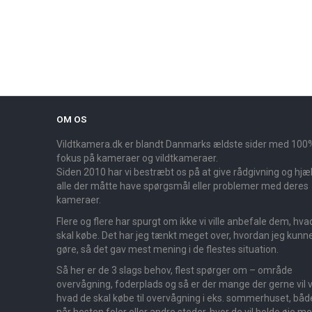
OM OS
Vildtkamera.dk er blandt Danmarks ældste sider med 100
fokus på kameraer og vildtkameraer.
Siden 2010 har vi bestræbt os på at give rådgivning og hjælp
alle der måtte have spørgsmål eller problemer med deres
kameraer.
Flere og flere har spurgt om ikke vi ville anbefale dem, hva
skal købe. Det har jeg tænkt meget over, hvordan jeg kunn
gøre, så det gav mest mening i de flestes situation.
Så her er de 3 slags behov, flest spørger om – område
overvågning, foderplads og så er der mange der gerne vil v
hvad de skal købe til overvågning i eks. sommerhuset, båd