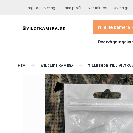
Fragt og levering
Firma profil
Kontakt os
Oversigt
Wildlife kamera
Overvågningska
HEM
WILDLIFE KAMERA
TILLBEHÖR TILL VILTK