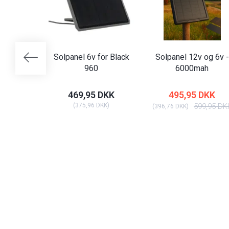
Solpanel 6v för Black
Solpanel 12v og 6v -
960
6000mah
469,95 DKK
495,95 DKK
(
375,96 DKK
)
599,95 DK
(
396,76 DKK
)