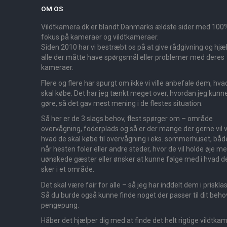
OM OS
Vildtkamera.dk er blandt Danmarks ældste sider med 100
fokus på kameraer og vildtkameraer.
Siden 2010 har vi bestræbt os på at give rådgivning og hjælp
alle der måtte have spørgsmål eller problemer med deres
kameraer.
Flere og flere har spurgt om ikke vi ville anbefale dem, hva
skal købe. Det har jeg tænkt meget over, hvordan jeg kunn
gøre, så det gav mest mening i de flestes situation.
Så her er de 3 slags behov, flest spørger om – område
overvågning, foderplads og så er der mange der gerne vil v
hvad de skal købe til overvågning i eks. sommerhuset, båd
når hesten foler eller andre steder, hvor de vil holde øje m
uønskede gæster eller ønsker at kunne følge med i hvad d
sker i et område.
Det skal være fair for alle – så jeg har inddelt dem i priskla
Så du burde også kunne finde noget der passer til dit beho
pengepung.
Håber det hjælper dig med at finde det helt rigtige vildtka