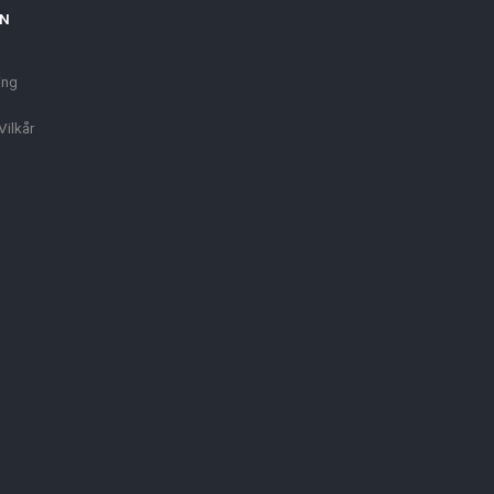
ON
ing
Vilkår