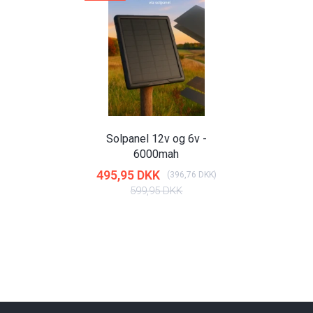
Solpanel 12v og 6v -
6000mah
495,95 DKK
(
396,76 DKK
)
599,95 DKK