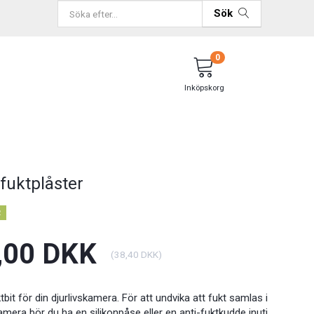
Sök
0
Inköpskorg
-fuktplåster
R
,00 DKK
(
38,40 DKK
)
tbit för din djurlivskamera. För att undvika att fukt samlas i
kamera bör du ha en silikonpåse eller en anti-fuktkudde inuti