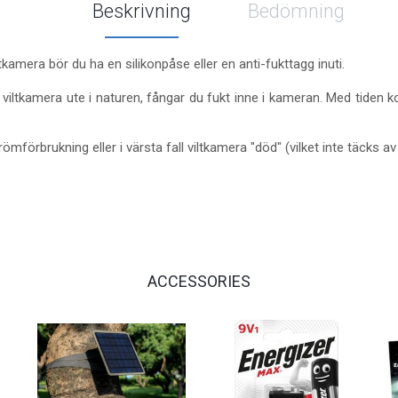
Beskrivning
Bedömning
ltkamera bör du ha en silikonpåse eller en anti-fukttagg inuti.
viltkamera ute i naturen, fångar du fukt inne i kameran. Med tiden k
ömförbrukning eller i värsta fall viltkamera "död" (vilket inte täcks av
ACCESSORIES