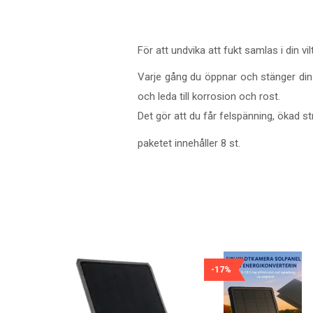
För att undvika att fukt samlas i din vi
Varje gång du öppnar och stänger din 
och leda till korrosion och rost.
Det gör att du får felspänning, ökad str
paketet innehåller 8 st.
-17%