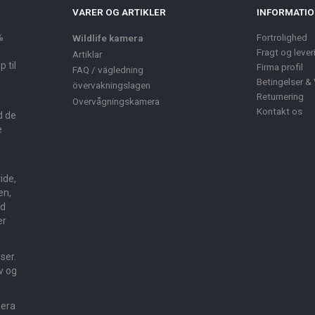
VARER OG ARTIKLER
INFORMATI
%
Fortrolighed
Wildlife kamera
Fragt og lever
Artiklar
 til
Firma profil
FAQ / vägledning
Betingelser & 
övervakningslagen
Returnering
Overvågningskamera
Kontakt os
d de
e
ide,
en,
ed
er
sser.
v og
mera