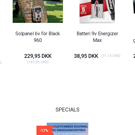
Solpanel 6v för Black
Batteri 9v Energizer
960
Max
229,95 DKK
38,95 DKK
(
31,16 DKK
)
K
(
183,96 DKK
)
SPECIALS
-17%