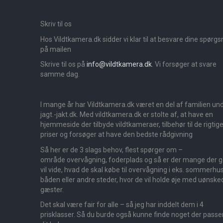
Skriv til os
Hos Vildtkamera.dk sidder vi klar til at besvare dine spørg
på mailen
Skrive til os på
info@vildtkamera.dk
. Vi forsøger at svare
samme dag.
I mange år har Vildtkamera.dk været en del af familien un
jagt.-jakt.dk. Med vildtkamera.dk er stolte af, at have en
hjemmeside der tilbyde vildtkameraer, tilbehør til de rigtig
priser og forsøger at have den bedste rådgivning
Så her er de 3 slags behov, flest spørger om –
område overvågning, foderplads og så er der mange der 
vil vide, hvad de skal købe til overvågning i eks. sommerhus
båden eller andre steder, hvor de vil holde øje med uønske
gæster.
Det skal være fair for alle – så jeg har inddelt dem i 4
prisklasser. Så du burde også kunne finde noget der passer 