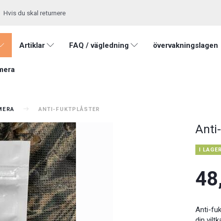
Hvis du skal returnere
Artiklar
FAQ / vägledning
övervakningslagen
mera
AMERA
ANTI-FUKTPLÅSTER
Anti
I LAGE
48
Anti-fuk
din vilt