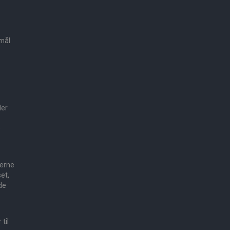
smål
der
e
gerne
et,
de
til