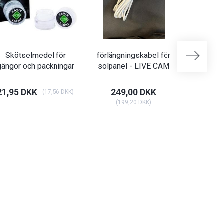
Skötselmedel för
förlängningskabel för
Batteri 
gängor och packningar
solpanel - LIVE CAM
-
21,95 DKK
249,00 DKK
18,95 
(
17,56 DKK
)
(
199,20 DKK
)