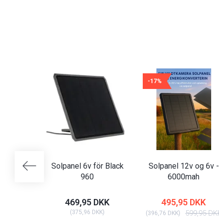
-17%
Solpanel 6v för Black
Solpanel 12v og 6v -
960
6000mah
469,95 DKK
495,95 DKK
(
375,96 DKK
)
599,95 DK
(
396,76 DKK
)