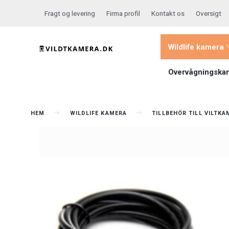
Fragt og levering
Firma profil
Kontakt os
Oversigt
Wildlife kamera
Overvågningska
HEM
WILDLIFE KAMERA
TILLBEHÖR TILL VILTK