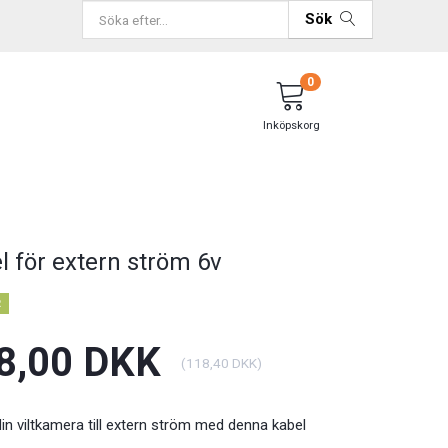
Sök
0
Inköpskorg
l för extern ström 6v
R
8,00 DKK
(
118,40 DKK
)
in viltkamera till extern ström med denna kabel