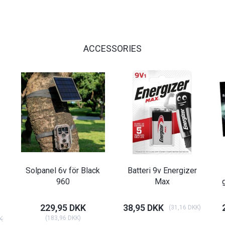
ACCESSORIES
Solpanel 6v för Black
Batteri 9v Energizer
960
Max
229,95 DKK
38,95 DKK
(
31,16 DKK
)
K
(
183,96 DKK
)