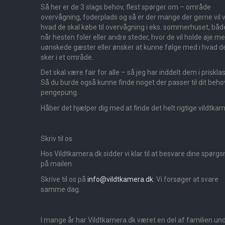
Så her er de 3 slags behov, flest spørger om – område
overvågning, foderplads og så er der mange der gerne vil v
hvad de skal købe til overvågning i eks. sommerhuset, båd
når hesten foler eller andre steder, hvor de vil holde øje m
uønskede gæster eller ønsker at kunne følge med i hvad d
sker i et område.
Det skal være fair for alle – så jeg har inddelt dem i priskla
Så du burde også kunne finde noget der passer til dit beho
pengepung.
Håber det hjælper dig med at finde det helt rigtige vildtka
Skriv til os
Hos Vildtkamera.dk sidder vi klar til at besvare dine spørg
på mailen
Skrive til os på
info@vildtkamera.dk
. Vi forsøger at svare
samme dag.
I mange år har Vildtkamera.dk været en del af familien un