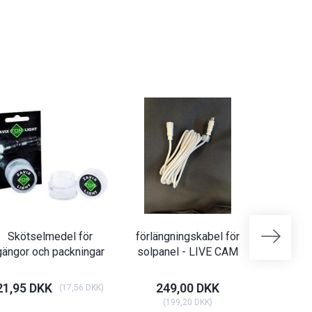
Skötselmedel för
förlängningskabel för
Batteri 
gängor och packningar
solpanel - LIVE CAM
-
21,95 DKK
249,00 DKK
18,95 
(
17,56 DKK
)
(
199,20 DKK
)