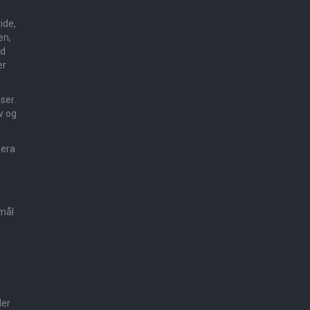
ide,
en,
ed
er
sser.
v og
mera
smål
der