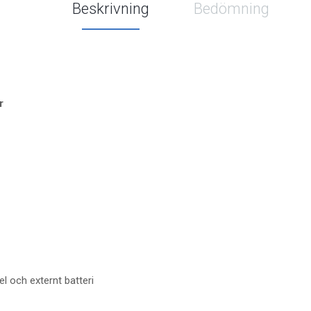
Beskrivning
Bedömning
r
l och externt batteri