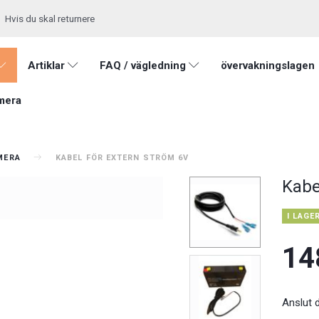
Hvis du skal returnere
Artiklar
FAQ / vägledning
övervakningslagen
mera
AMERA
KABEL FÖR EXTERN STRÖM 6V
Kabe
I LAGE
14
Anslut d