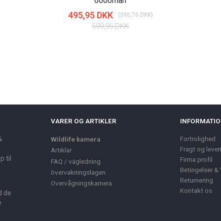
6000mah
495,95 DKK
(
396,76 DKK
)
599,95 DKK
VARER OG ARTIKLER
INFORMATI
%
Fortrolighed
Wildlife kamera
Fragt og lever
Artiklar
 til
Firma profil
FAQ / vägledning
Betingelser & 
övervakningslagen
Returnering
Overvågningskamera
Kontakt os
d de
e