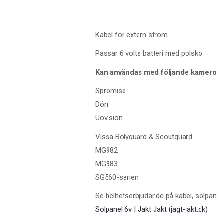
Kabel för extern ström
Passar 6 volts batteri med polsko
Kan användas med följande kamero
Spromise
Dörr
Uovision
Vissa Bolyguard & Scoutguard
MG982
MG983
SG560-serien
Se helhetserbjudande på kabel, solpane
Solpanel 6v | Jakt Jakt (jagt-jakt.dk)