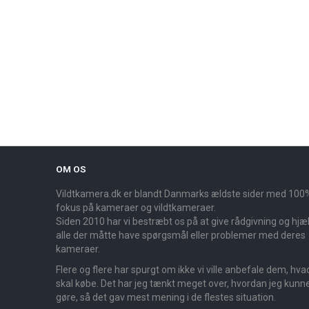
OM OS
Vildtkamera.dk er blandt Danmarks ældste sider med 100
fokus på kameraer og vildtkameraer.
Siden 2010 har vi bestræbt os på at give rådgivning og hjælp
alle der måtte have spørgsmål eller problemer med deres
kameraer.
Flere og flere har spurgt om ikke vi ville anbefale dem, hva
skal købe. Det har jeg tænkt meget over, hvordan jeg kunn
gøre, så det gav mest mening i de flestes situation.