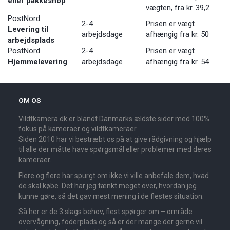
eller pakkeshop
vægten, fra kr. 39,2
PostNord
2-4
Prisen er vægt
Levering til
arbejdsdage
afhængig fra kr. 50
arbejdsplads
PostNord
2-4
Prisen er vægt
Hjemmelevering
arbejdsdage
afhængig fra kr. 54
OM OS
Vildtkamera.dk er blandt Danmarks ældste sider med 100%
fokus på kameraer og vildtkameraer.
Siden 2010 har vi bestræbt os på at give rådgivning og hjælp
til alle der måtte have spørgsmål eller problemer med deres
kameraer.
Flere og flere har spurgt om ikke vi ville anbefale dem, hvad
de skal købe. Det har jeg tænkt meget over, hvordan jeg
kunne gøre, så det gav mest mening i de flestes situation.
Så her er de 3 slags behov, flest spørger om – område
overvågning, foderplads og så er der mange der gerne vil