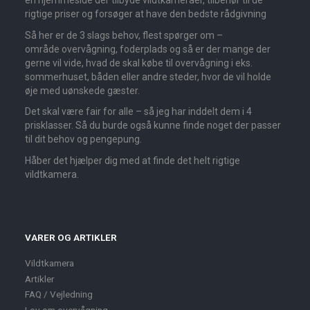
en hjemmeside der tilbyde vildtkameraer, tilbehør til de
rigtige priser og forsøger at have den bedste rådgivning
Så her er de 3 slags behov, flest spørger om –
område overvågning, foderplads og så er der mange der
gerne vil vide, hvad de skal købe til overvågning i eks.
sommerhuset, båden eller andre steder, hvor de vil holde
øje med uønskede gæster.
Det skal være fair for alle – så jeg har inddelt dem i 4
prisklasser. Så du burde også kunne finde noget der passer
til dit behov og pengepung.
Håber det hjælper dig med at finde det helt rigtige
vildtkamera.
VARER OG ARTIKLER
Vildtkamera
Artikler
FAQ / Vejledning