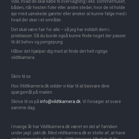
vide, hvad de skal købe til overvågning i eks. sommerhuset,
båden, når hesten foler eller andre steder, hvor de vil holde
øje med uønskede gæster eller ønsker at kunne følge med i
hvad der sker i et område.
Det skal være fair for alle – så jeg har inddelt dem i
prisklasser. Så du burde også kunne finde noget der passer
til dit behov og pengepung.
Håber det hjælper dig med at finde det helt rigtige
vildtkamera
Skriv til os
Hos Vildtkamera.dk sidder vi klar til at besvare dine
spørgsmål på mailen
Skrive til os på
info@vildtkamera.dk
. Vi forsøger at svare
samme dag.
I mange år har Vildtkamera.dk været en del af familien
under jagt.-jakt.dk. Med vildtkamera.dk er stolte af, at have