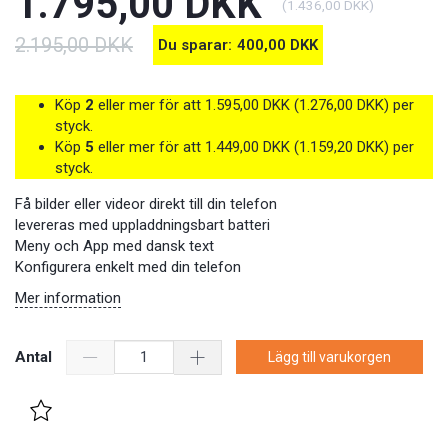
1.795,00 DKK
(
1.436,00 DKK
)
2.195,00 DKK
Du sparar:
400,00 DKK
Köp
2
eller mer för att
1.595,00 DKK
(
1.276,00 DKK
)
per
styck.
Köp
5
eller mer för att
1.449,00 DKK
(
1.159,20 DKK
)
per
styck.
Få bilder eller videor direkt till din telefon
levereras med uppladdningsbart batteri
Meny och App med dansk text
Konfigurera enkelt med din telefon
Mer information
Antal
Lägg till varukorgen