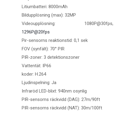
Litiumbatteri: 8000mAh
Bildupplösning (max): 32MP
Videoupplösning: 1080P@30fps,
1296P@20fps
Pir-sensorns reaktionstid: 0,1 sek
FOV (synfält): 70° PIR
PIR-zoner: 3 detektionszoner
Vattentät: IP66
koder: H.264
Ljudinspelning: Ja
Infraröd LED-blixt: 940nm osynlig
PIR-sensorns räckvidd (DAG): 27m/90ft
PIR-sensorns räckvidd (NAT): 30m/100ft