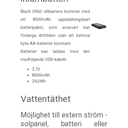
Black S960 viltkamera kommer med
ett 8000mAh uppladdningsbart
batteripaket, som avsevärt kan
förlänga drifttiden utan att behöva
byta AA-batterier konstant.
Batteriet kan laddas med den
medföljande USB-kabeln
3,7V
8000mAh
29,6Wh
Vattentäthet
Möjlighet till extern ström -
solpanel, batteri eller