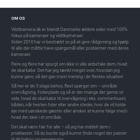
OM OS
Vildtkamera.dk er blandt Danmarks ældste sider med 100%
fokus på kameraer og vildtkameraer.
Siden 2010 har vi bestræbt os på at give rådgivning og hjælp
til alle der måtte have spørgsmål eller problemer med deres
kameraer.
Flere og flere har spurgt om ikke vi ville anbefale dem, hvad
de skal købe. Det har jeg tænkt meget over, hvordan jeg
kunne gøre, så det gav mest mening i de flestes situation.
Så her er de 3 slags behov, flest spørger om – område
overvågning, foderplads og så er der mange der gerne vil
vide, hvad de skal købe til overvågning i eks. sommerhuset,
båden, når hesten foler eller andre steder, hvor de vil holde
øje med uønskede gæster eller ønsker at kunne følge med i
hvad der sker i et område.
Det skal være fair for alle – så jeg har inddelt dem i
prisklasser. Så du burde også kunne finde noget der passer
til dit behov og pengepung.