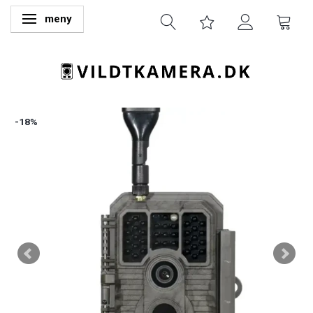
meny
Ändra navigering
-18%