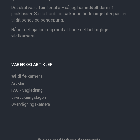
Det skal være fair for alle – så jeg har inddelt dem i 4
prisklasser. Så du burde også kunne finde noget der passer
til dit behov og pengepung.
Håber det hjælper dig med at finde det helt rigtige
vildtkamera.
VARER OG ARTIKLER
Wildlife kamera
Artiklar
FAQ / vägledning
övervakningslagen
Overvågningskamera
© 2024 med forbehold for tastefejl