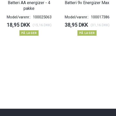
Batteri AA energizer - 4
Batteri 9v Energizer Max
pakke
Model/varenr.:
100025063
Model/varenr.:
100017386
18,95 DKK
38,95 DKK
(
15,16 DKK
)
(
31,16 DKK
)
PÅ LAGER
PÅ LAGER