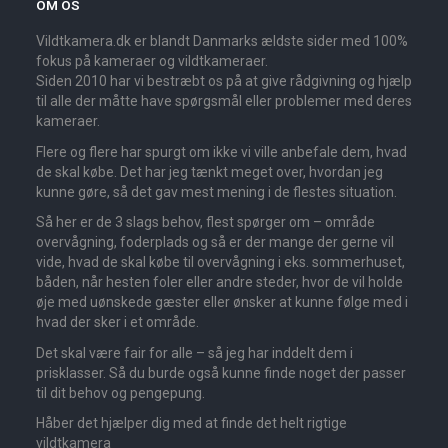
OM OS
Vildtkamera.dk er blandt Danmarks ældste sider med 100%
fokus på kameraer og vildtkameraer.
Siden 2010 har vi bestræbt os på at give rådgivning og hjælp
til alle der måtte have spørgsmål eller problemer med deres
kameraer.
Flere og flere har spurgt om ikke vi ville anbefale dem, hvad
de skal købe. Det har jeg tænkt meget over, hvordan jeg
kunne gøre, så det gav mest mening i de flestes situation.
Så her er de 3 slags behov, flest spørger om – område
overvågning, foderplads og så er der mange der gerne vil
vide, hvad de skal købe til overvågning i eks. sommerhuset,
båden, når hesten foler eller andre steder, hvor de vil holde
øje med uønskede gæster eller ønsker at kunne følge med i
hvad der sker i et område.
Det skal være fair for alle – så jeg har inddelt dem i
prisklasser. Så du burde også kunne finde noget der passer
til dit behov og pengepung.
Håber det hjælper dig med at finde det helt rigtige
vildtkamera