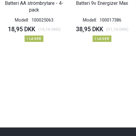
Batteri AA strömbrytare - 4-
Batteri 9v Energizer Max
pack
Modell:
100025063
Modell:
100017386
18,95 DKK
38,95 DKK
(
15,16 DKK
)
(
31,16 DKK
)
I LAGER
I LAGER