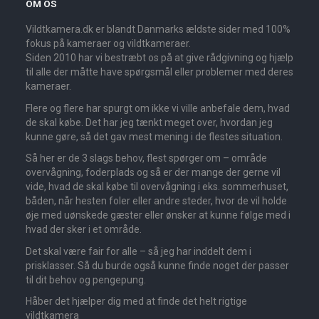
OM OS
Vildtkamera.dk er blandt Danmarks ældste sider med 100%
fokus på kameraer og vildtkameraer.
Siden 2010 har vi bestræbt os på at give rådgivning og hjælp
til alle der måtte have spørgsmål eller problemer med deres
kameraer.
Flere og flere har spurgt om ikke vi ville anbefale dem, hvad
de skal købe. Det har jeg tænkt meget over, hvordan jeg
kunne gøre, så det gav mest mening i de flestes situation.
Så her er de 3 slags behov, flest spørger om – område
overvågning, foderplads og så er der mange der gerne vil
vide, hvad de skal købe til overvågning i eks. sommerhuset,
båden, når hesten foler eller andre steder, hvor de vil holde
øje med uønskede gæster eller ønsker at kunne følge med i
hvad der sker i et område.
Det skal være fair for alle – så jeg har inddelt dem i
prisklasser. Så du burde også kunne finde noget der passer
til dit behov og pengepung.
Håber det hjælper dig med at finde det helt rigtige
vildtkamera