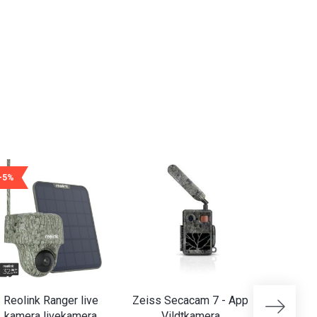
-5%
-6%
Reolink Ranger live
Zeiss Secacam 7 - App
HIKMIC
kamera livekamera
Vildtkamera
App V