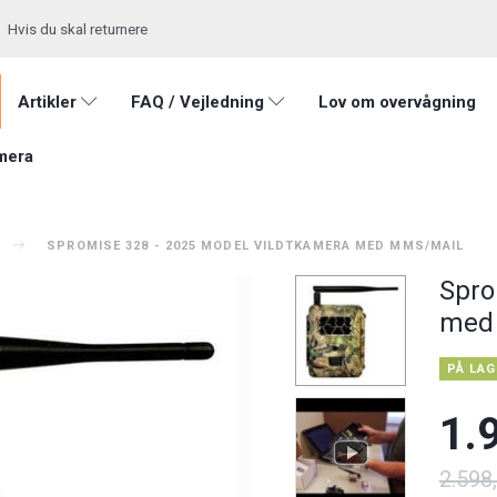
Hvis du skal returnere
Artikler
FAQ / Vejledning
Lov om overvågning
mera
SPROMISE 328 - 2025 MODEL VILDTKAMERA MED MMS/MAIL
Spro
med
PÅ LAG
1.
2.598