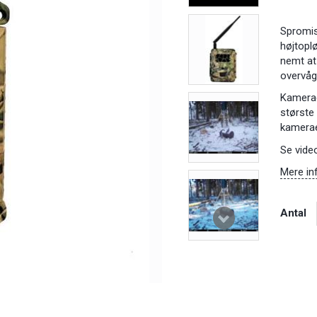
Spromis
højtoplø
nemt at 
overvåg
Kamerae
største
kameraet
Se video
Mere in
Antal