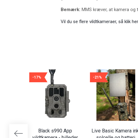
Bemærk:
MMS kræver, at kamera og 
Vil du se flere vildtkameraer, så klik her
-17%
-21%
Black s990 App
Live Basic Kamera ink
vildtkamera - billeder
solcelle og batteri