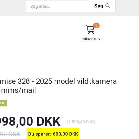
Søg
0
Indkøbskurv
mise 328 - 2025 model vildtkamera
 mms/mail
ER
998,00 DKK
(
1.598,40 DKK
)
,00 DKK
Du sparer:
600,00 DKK