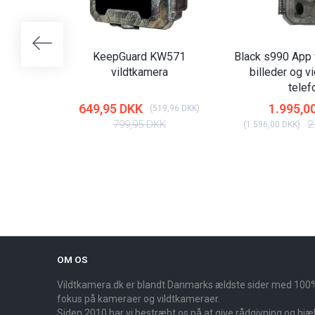
KeepGuard KW571
Black s990 App 
vildtkamera
billeder og vi
telef
649,95 DKK
1.995,0
(
519,96 DKK
)
799,95 DKK
2
(
1.596,00 DKK
)
OM OS
Vildtkamera.dk er blandt Danmarks ældste sider med 100
fokus på kameraer og vildtkameraer.
Siden 2010 har vi bestræbt os på at give rådgivning og hjælp