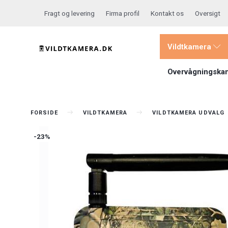
Fragt og levering
Firma profil
Kontakt os
Oversigt
Vildtkamera
Overvågningska
FORSIDE
VILDTKAMERA
VILDTKAMERA UDVALG
-23%