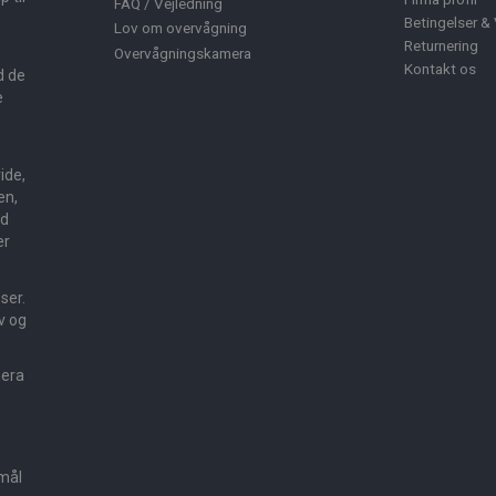
FAQ / Vejledning
Betingelser & 
Lov om overvågning
Returnering
Overvågningskamera
Kontakt os
d de
e
ide,
en,
ed
er
sser.
v og
mera
smål