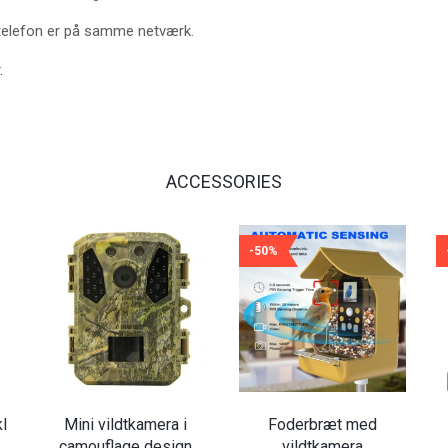
telefon er på samme netværk.
.
ACCESSORIES
-50%
l
Mini vildtkamera i
Foderbræt med
camouflage design
vildtkamera