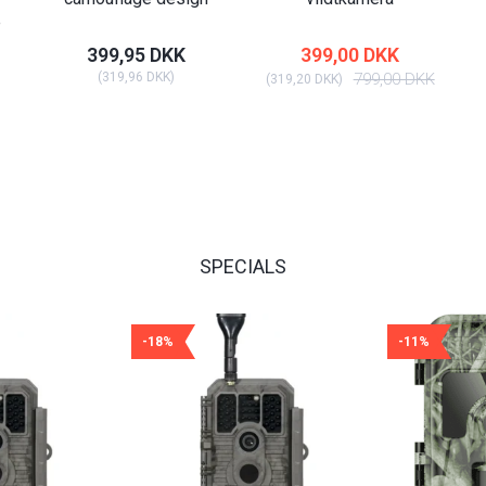
e
399,95 DKK
399,00 DKK
(
319,96 DKK
)
799,00 DKK
(
319,20 DKK
)
SPECIALS
-18%
-11%