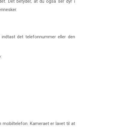
det. Det betyder, at du også ser dyr i
mennesker.
 indtast det telefonnummer eller den
:
obiltelefon. Kameraet er lavet til at