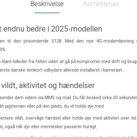
Beskrivelse
Anmeldelser
t endnu bedre i 2025-modellen
ren til den prisvindende S128. Med den nye 4G-modemløsning e
50%.
have klare billeder fra felten uden at gå på kompromis med drift og br
tørste danske simkort-udbydere allerede installeret i kameraet.
vildt, aktivitet og hændelser
ender dem videre via MMS og mail. Du får besked cirka 20 sekunder e
it jagtterræn eller på den plads, du vil holde øje med.
ntere vildt, overvåge færdsel eller holde øje med aktivitet over tid.
, også når dyr eller mennesker passerer hurtigt.