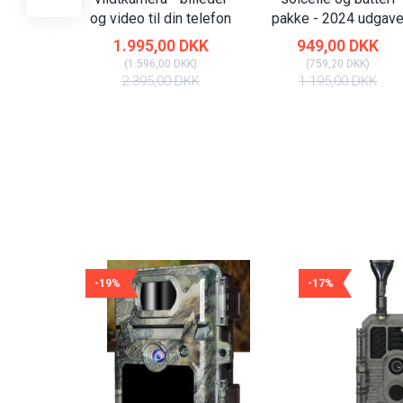
og video til din telefon
pakke - 2024 udgav
1.995,00 DKK
949,00 DKK
(
1.596,00 DKK
)
(
759,20 DKK
)
2.395,00 DKK
1.195,00 DKK
-19%
-17%