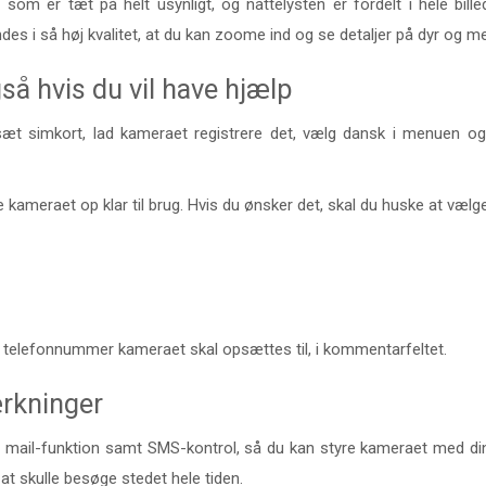
om er tæt på helt usynligt, og nattelysten er fordelt i hele bille
endes i så høj kvalitet, at du kan zoome ind og se detaljer på dyr og 
å hvis du vil have hjælp
isæt simkort, lad kameraet registrere det, vælg dansk i menuen og
 kameraet op klar til brug. Hvis du ønsker det, skal du huske at vælge
lket telefonnummer kameraet skal opsættes til, i kommentarfeltet.
rkninger
ail-funktion samt SMS-kontrol, så du kan styre kameraet med din m
 at skulle besøge stedet hele tiden.