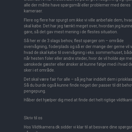
alle der måtte have spørgsmål eller problemer med deres
kameraer.
Flere og flere har spurgt om ikke vi ville anbefale dem, hva
skal købe. Det har jeg tænkt meget over, hvordan jeg kunn
gøre, så det gav mest mening i de flestes situation.
Så her er de 3 slags behov, flest spørger om – område
overvågning, foderplads og så er der mange der gerne vil v
hvad de skal købe til overvågning i eks. sommerhuset, båd
når hesten foler eller andre steder, hvor de vil holde øje m
uønskede gæster eller ønsker at kunne følge med i hvad d
sker i et område.
Det skal være fair for alle – så jeg har inddelt dem i priskla
Så du burde også kunne finde noget der passer til dit beho
pengepung.
Håber det hjælper dig med at finde det helt rigtige vildtka
Skriv til os
Hos Vildtkamera.dk sidder vi klar til at besvare dine spørg