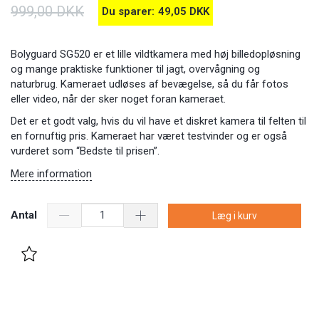
999,00 DKK
Du sparer:
49,05 DKK
Bolyguard SG520 er et lille vildtkamera med høj billedopløsning
og mange praktiske funktioner til jagt, overvågning og
naturbrug. Kameraet udløses af bevægelse, så du får fotos
eller video, når der sker noget foran kameraet.
Det er et godt valg, hvis du vil have et diskret kamera til felten til
en fornuftig pris. Kameraet har været testvinder og er også
vurderet som “Bedste til prisen”.
Mere information
Antal
Læg i kurv