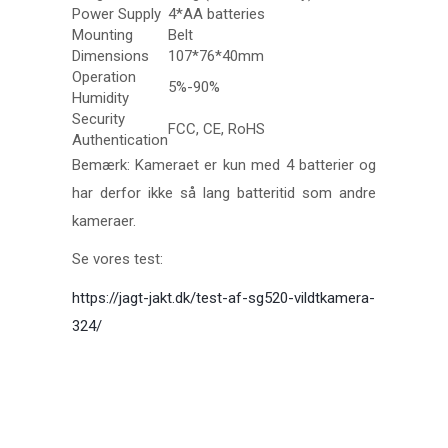
Power Supply
4*AA batteries
Mounting
Belt
Dimensions
107*76*40mm
Operation
5%-90%
Humidity
Security
FCC, CE, RoHS
Authentication
Bemærk: Kameraet er kun med 4 batterier og
har derfor ikke så lang batteritid som andre
kameraer.
Se vores test:
https://jagt-jakt.dk/test-af-sg520-vildtkamera-
324/