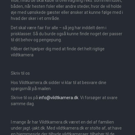
vide, hvad de skal købe til overvågning i eks. sommerhuset,
båden, når hesten foler eller andre steder, hvor de vil holde
øje med uønskede gæster eller ønsker at kunne følge med i
hvad der sker i et område.
Det skal være fair for alle – så jeg har inddelt dem i
prisklasser. Så du burde også kunne finde noget der passer
til dit behov og pengepung.
Håber det hjælper dig med at finde det helt rigtige
vildtkamera
Skriv til os
Hos Vildtkamera.dk sidder vi klar til at besvare dine
spørgsmål på mailen
Skrive til os på
info@vildtkamera.dk
. Vi forsøger at svare
samme dag.
I mange år har Vildtkamera.dk været en del af familien
under jagt.-jakt.dk. Med vildtkamera.dk er stolte af, at have
en hjemmeside der tilbyde vildtkameraer, tilbehør til de