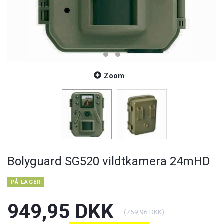
Zoom
Bolyguard SG520 vildtkamera 24mHD
PÅ LAGER
949,95 DKK
(
759,96 DKK
)