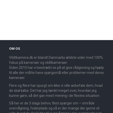
OM OS
Vildtkamera.dk er blandt Danmarks ældste sider med 100%
fokus på kameraer og vildtkameraer.
Siden 2010 har vi bestræbt os på at give rådgivning og hjælp
til alle der måtte have spørgsmål eller problemer med deres
kameraer.
Flere og flere har spurgt om ikke vi ville anbefale dem, hvad
de skal købe. Det har jeg tænkt meget over, hvordan jeg
kunne gøre, så det gav mest mening i de flestes situation.
Så her er de 3 slags behov, flest spørger om – område
overvågning, foderplads og så er der mange der gerne vil