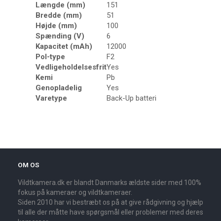
Længde (mm)
151
Bredde (mm)
51
Højde (mm)
100
Spænding (V)
6
Kapacitet (mAh)
12000
Pol-type
F2
Vedligeholdelsesfrit
Yes
Kemi
Pb
Genopladelig
Yes
Varetype
Back-Up batteri
OM OS
Vildtkamera.dk er blandt Danmarks ældste sider med 100%
fokus på kameraer og vildtkameraer.
Siden 2010 har vi bestræbt os på at give rådgivning og hjælp
til alle der måtte have spørgsmål eller problemer med deres