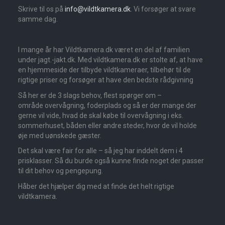
Skrive til os på
info@vildtkamera.dk
. Vi forsøger at svare
samme dag.
I mange år har Vildtkamera.dk været en del af familien
under jagt.-jakt.dk. Med vildtkamera.dk er stolte af, at have
en hjemmeside der tilbyde vildtkameraer, tilbehør til de
rigtige priser og forsøger at have den bedste rådgivning
Så her er de 3 slags behov, flest spørger om –
område overvågning, foderplads og så er der mange der
gerne vil vide, hvad de skal købe til overvågning i eks.
sommerhuset, båden eller andre steder, hvor de vil holde
øje med uønskede gæster.
Det skal være fair for alle – så jeg har inddelt dem i 4
prisklasser. Så du burde også kunne finde noget der passer
til dit behov og pengepung.
Håber det hjælper dig med at finde det helt rigtige
vildtkamera.