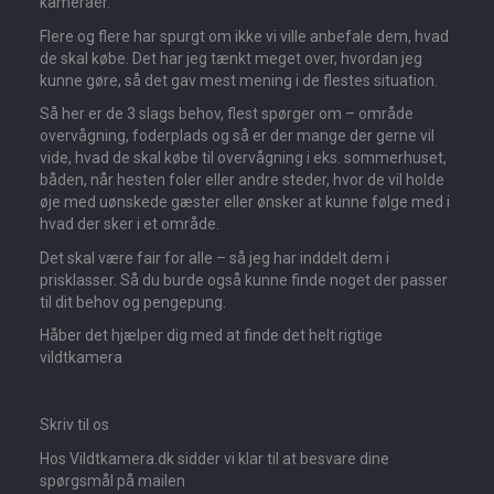
kameraer.
Flere og flere har spurgt om ikke vi ville anbefale dem, hvad
de skal købe. Det har jeg tænkt meget over, hvordan jeg
kunne gøre, så det gav mest mening i de flestes situation.
Så her er de 3 slags behov, flest spørger om – område
overvågning, foderplads og så er der mange der gerne vil
vide, hvad de skal købe til overvågning i eks. sommerhuset,
båden, når hesten foler eller andre steder, hvor de vil holde
øje med uønskede gæster eller ønsker at kunne følge med i
hvad der sker i et område.
Det skal være fair for alle – så jeg har inddelt dem i
prisklasser. Så du burde også kunne finde noget der passer
til dit behov og pengepung.
Håber det hjælper dig med at finde det helt rigtige
vildtkamera
Skriv til os
Hos Vildtkamera.dk sidder vi klar til at besvare dine
spørgsmål på mailen