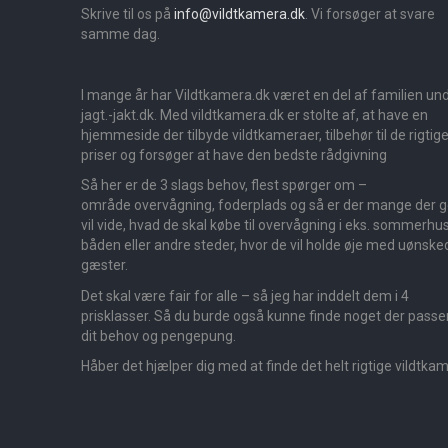
Skrive til os på
info@vildtkamera.dk
. Vi forsøger at svare
samme dag.
I mange år har Vildtkamera.dk været en del af familien un
jagt.-jakt.dk. Med vildtkamera.dk er stolte af, at have en
hjemmeside der tilbyde vildtkameraer, tilbehør til de rigtig
priser og forsøger at have den bedste rådgivning
Så her er de 3 slags behov, flest spørger om –
område overvågning, foderplads og så er der mange der 
vil vide, hvad de skal købe til overvågning i eks. sommerhus
båden eller andre steder, hvor de vil holde øje med uønske
gæster.
Det skal være fair for alle – så jeg har inddelt dem i 4
prisklasser. Så du burde også kunne finde noget der passer 
dit behov og pengepung.
Håber det hjælper dig med at finde det helt rigtige vildtka