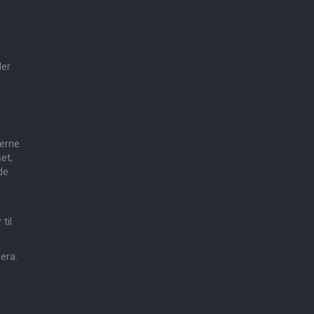
der
e
gerne
et,
de
til
mera.