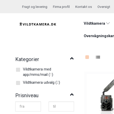
Fragt og levering
Firma profil
Kontakt os
Oversigt
Vildtkamera
Overvågningska
Kategorier
Vildtkamera med
app/mms/mail
(
1
)
Vildtkamera udvalg
(
2
)
Prisniveau