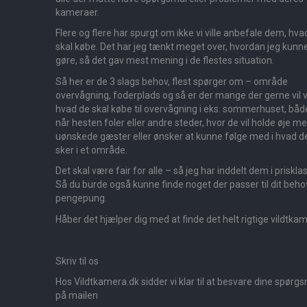
kameraer.
Flere og flere har spurgt om ikke vi ville anbefale dem, hva
skal købe. Det har jeg tænkt meget over, hvordan jeg kunn
gøre, så det gav mest mening i de flestes situation.
Så her er de 3 slags behov, flest spørger om – område
overvågning, foderplads og så er der mange der gerne vil v
hvad de skal købe til overvågning i eks. sommerhuset, båd
når hesten foler eller andre steder, hvor de vil holde øje m
uønskede gæster eller ønsker at kunne følge med i hvad d
sker i et område.
Det skal være fair for alle – så jeg har inddelt dem i priskla
Så du burde også kunne finde noget der passer til dit beho
pengepung.
Håber det hjælper dig med at finde det helt rigtige vildtka
Skriv til os
Hos Vildtkamera.dk sidder vi klar til at besvare dine spørg
på mailen