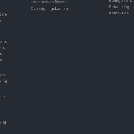
Betingelser & 
Lov om overvågning
Returnering
Overvågningskamera
Kontakt os
d de
e
ide,
en,
ed
er
sser.
v og
mera
smål