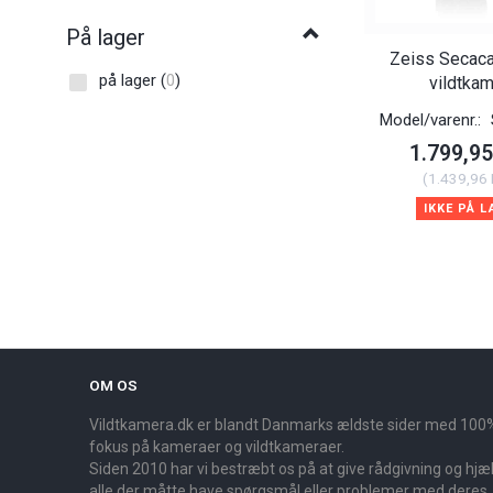
På lager
Zeiss Secac
på lager
(
0
)
vildtka
Model/varenr.:
1.799,9
(
1.439,96
IKKE PÅ L
OM OS
Vildtkamera.dk er blandt Danmarks ældste sider med 100
fokus på kameraer og vildtkameraer.
Siden 2010 har vi bestræbt os på at give rådgivning og hjælp
alle der måtte have spørgsmål eller problemer med deres