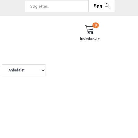
Søg
0
Indkøbskurv