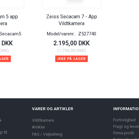
am 5 app
Zeiss Secacam 7 - App
mera
Vildtkamera
Secacam5
Model/varenr.:
Z527740
5 DKK
2.195,00 DKK
 DKK
)
(
1.756,00 DKK
)
AGER
IKKE PÅ LAGER
VARER OG ARTIKLER
INFORMATI
%
Fortrolighed
Vildtkamera
Fragt og lever
Artikler
 til
Firma profil
FAQ / Vejledning