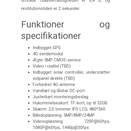
område. Udløserhastigheden er 0,4 s, og
restitutionstiden er 2 sekunder.
Funktioner og
specifikationer
Indbygget GPS
4G sendemodul
Ægte 5MP CMOS-sensor
Video i realtid (TBD)
Indbygget solar controller, understøtter
solpanel direkte (TBD)
Forbedret 4G-antenne
Vandtæt og låsbar DC-port
Justerbart monteringsbeslag
Hukommelseskort: TF-kort, op til 32GB
Skærm: 2,0 tommer IPS LCD, 480*360
Billedopløsning: 5MP/8MP/24MP
Videoopløsning: 720P@60fps,
1080P@60fps, 1440p@30fps