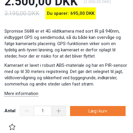
2.500,00 DKK
(
2.000,00 DKK
)
3.195,00 DKK
Du sparer:
695,00 DKK
Spromise S688 er et 4G vildtkamera med sort IR på 940nm,
indbygget GPS og sendemodul, så du både kan overvåge og
følge kameraets placering. GPS-funktionen virker som en
tydelig anti-tyveri løsning, og kameraet er derfor oplagt til
steder, hvor der er risiko for at det bliver flyttet.
Kameraet er lavet i robust ABS-materiale og har en PIR-sensor
med op til 30 meters registrering. Det gør det velegnet til jagt,
vildtovervågning og sikkerhed ved byggegrunde, indkørsler,
sommerhus og andre steder uden fast strøm.
Mere information
Antal
Læg i kurv