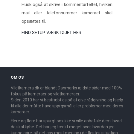
Husk også at skrive i kommentarfeltet, hvilken
mail eller telefonnummer kameraet skal
opsættes til.
FIND SETUP VÆRKTØJET HER
OM OS
Vildtkamera.dk er blandt Danmarks ældste sider med 100%
fokus på kameraer og vildtkameraer.
Siden 2010 har vi bestræbt os på at give rådgivning og hjælp
til alle der måtte have spørgsmål eller problemer med deres
kameraer.
Flere og flere har spurgt om ikke vi ville anbefale dem, hvad
de skal købe. Det har jeg tænkt meget over, hvordan jeg
kunne gøre, så det gav mest mening i de flestes situation.