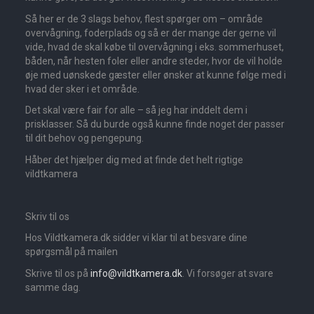
Så her er de 3 slags behov, flest spørger om – område
overvågning, foderplads og så er der mange der gerne vil
vide, hvad de skal købe til overvågning i eks. sommerhuset,
båden, når hesten foler eller andre steder, hvor de vil holde
øje med uønskede gæster eller ønsker at kunne følge med i
hvad der sker i et område.
Det skal være fair for alle – så jeg har inddelt dem i
prisklasser. Så du burde også kunne finde noget der passer
til dit behov og pengepung.
Håber det hjælper dig med at finde det helt rigtige
vildtkamera
Skriv til os
Hos Vildtkamera.dk sidder vi klar til at besvare dine
spørgsmål på mailen
Skrive til os på
info@vildtkamera.dk
. Vi forsøger at svare
samme dag.