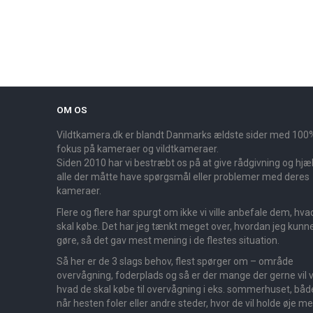
OM OS
Vildtkamera.dk er blandt Danmarks ældste sider med 100
fokus på kameraer og vildtkameraer.
Siden 2010 har vi bestræbt os på at give rådgivning og hjælp
alle der måtte have spørgsmål eller problemer med deres
kameraer.
Flere og flere har spurgt om ikke vi ville anbefale dem, hva
skal købe. Det har jeg tænkt meget over, hvordan jeg kunn
gøre, så det gav mest mening i de flestes situation.
Så her er de 3 slags behov, flest spørger om – område
overvågning, foderplads og så er der mange der gerne vil v
hvad de skal købe til overvågning i eks. sommerhuset, båd
når hesten foler eller andre steder, hvor de vil holde øje m