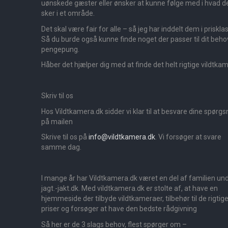
uønskede gæster eller ønsker at kunne følge med i hvad d
sker i et område.
Det skal være fair for alle – så jeg har inddelt dem i priskla
Så du burde også kunne finde noget der passer til dit beho
pengepung.
Håber det hjælper dig med at finde det helt rigtige vildtka
Skriv til os
Hos Vildtkamera.dk sidder vi klar til at besvare dine spørg
på mailen
Skrive til os på
info@vildtkamera.dk
. Vi forsøger at svare
samme dag.
I mange år har Vildtkamera.dk været en del af familien un
jagt.-jakt.dk. Med vildtkamera.dk er stolte af, at have en
hjemmeside der tilbyde vildtkameraer, tilbehør til de rigtig
priser og forsøger at have den bedste rådgivning
Så her er de 3 slags behov, flest spørger om –