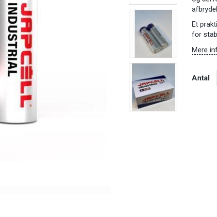
afbryde
Et prakt
for stab
Mere in
Antal