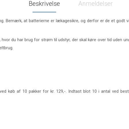
Beskrivelse
Anmeldelser
g. Bemærk, at batterierne er lækagesikre, og derfor er de et godt val
 hvor du har brug for strøm til udstyr, der skal køre over tid uden u
eltbrug.
ed køb af 10 pakker for kr. 129,-. Indtast blot 10 i antal ved best