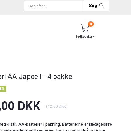
Søg
0
Indkøbskurv
eri AA Japcell - 4 pakke
ER
,00 DKK
(
12,00 DKK
)
d 4 stk. AA-batterier i pakning. Batterierne er lækagesikre
r velegnede til vildtkameraer, hvor du vil undgå unødige