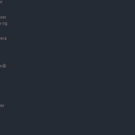
er
sser.
v og
mera
smål
der
e