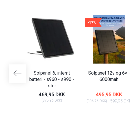
-17%
Solpanel 6, internt
Solpanel 12v og 6v -
batteri - s960 - s990 -
6000mah
stor
469,95 DKK
495,95 DKK
(
375,96 DKK
)
599,95 DK
(
396,76 DKK
)