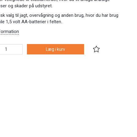
lser og skader på udstyret.
isk valg til jagt, overvågning og anden brug, hvor du har brug
ile 1,5 volt AA-batterier i felten.
formation
Læg i kurv