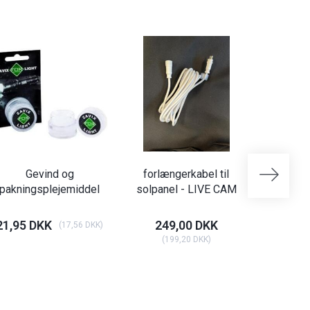
Gevind og
forlængerkabel til
Batteri A
pakningsplejemiddel
solpanel - LIVE CAM
21,95 DKK
249,00 DKK
18,95 
(
17,56 DKK
)
(
199,20 DKK
)