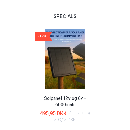
SPECIALS
-17%
Solpanel 12v og 6v -
6000mah
495,95 DKK
(
396,76 DKK
)
599,95 DKK