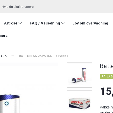
Hvis du skal returnere
Artikler
FAQ / Vejledning
Lov om overvågning
mera
MERA
BATTERI AA JAPCELL - 4 PAKKE
Batt
PÅ LAG
15
Pakke me
og derfo