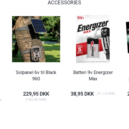
ACCESSORIES
Solpanel 6v til Black
Batteri 9v Energizer
960
Max
229,95 DKK
38,95 DKK
(
31,16 DKK
)
K
(
183,96 DKK
)