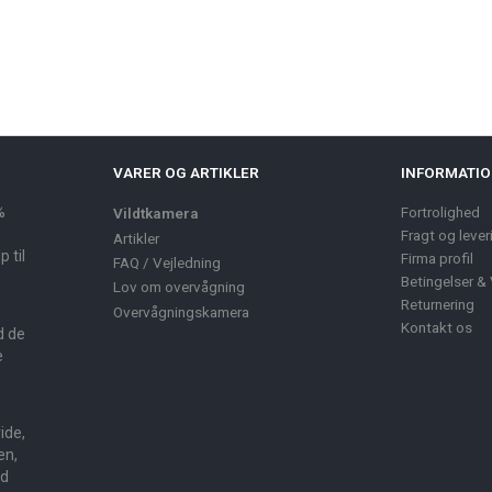
VARER OG ARTIKLER
INFORMATI
%
Fortrolighed
Vildtkamera
Fragt og lever
Artikler
 til
Firma profil
FAQ / Vejledning
Betingelser & 
Lov om overvågning
Returnering
Overvågningskamera
Kontakt os
d de
e
ide,
en,
ed