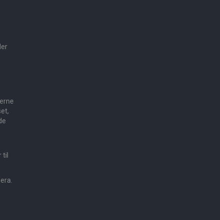
der
e
gerne
et,
de
til
mera.