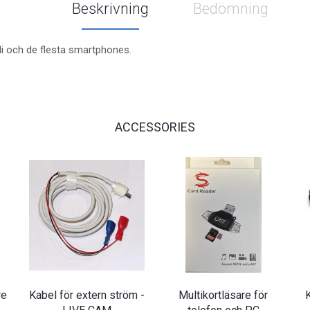
Beskrivning
Bedömning
i och de flesta smartphones.
ACCESSORIES
re
Kabel för extern ström -
Multikortläsare för