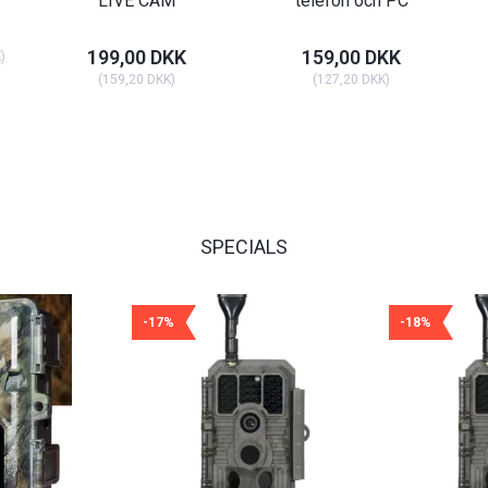
LIVE CAM
telefon och PC
199,00 DKK
159,00 DKK
K
)
(
159,20 DKK
)
(
127,20 DKK
)
SPECIALS
-17%
-18%