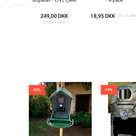
solpanel - LIVE CAM
- 4-pack
249,00 DKK
18,95 DKK
(
15,16 DK
(
199,20 DKK
)
-22%
-19%