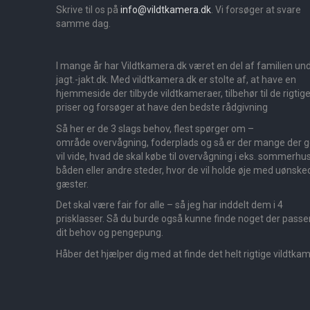
Skrive til os på
info@vildtkamera.dk
. Vi forsøger at svare
samme dag.
I mange år har Vildtkamera.dk været en del af familien un
jagt.-jakt.dk. Med vildtkamera.dk er stolte af, at have en
hjemmeside der tilbyde vildtkameraer, tilbehør til de rigtig
priser og forsøger at have den bedste rådgivning
Så her er de 3 slags behov, flest spørger om –
område overvågning, foderplads og så er der mange der 
vil vide, hvad de skal købe til overvågning i eks. sommerhus
båden eller andre steder, hvor de vil holde øje med uønske
gæster.
Det skal være fair for alle – så jeg har inddelt dem i 4
prisklasser. Så du burde også kunne finde noget der passer 
dit behov og pengepung.
Håber det hjælper dig med at finde det helt rigtige vildtka