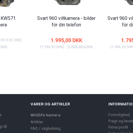
d KW571
Svart 960 viltkamera - bilder
Svart 960 vi
mera
för din telefon
för d
1.995,00 DKK
1.79
(
519,96 DKK
)
 DKK
2.395,00 DKK
(
1.596,00 DKK
)
(
1.436,00 DK
VARER OG ARTIKLER
INFORMATI
%
Fortrolighed
Wildlife kamera
Fragt og lever
Artiklar
 til
Firma profil
FAQ / vägledning