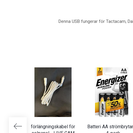
Denna USB fungerar för Tactacam, Dal
förlängningskabel för
Batteri AA strömbryta