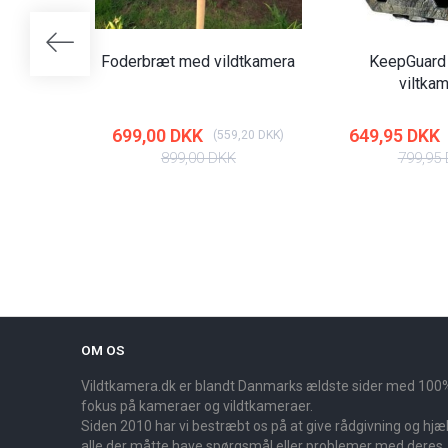
Foderbræt med vildtkamera
KeepGuar
viltka
699,00 DKK
649,95 DKK
(
559,20 DKK
)
899,00 DKK
799,95
OM OS
Vildtkamera.dk er blandt Danmarks ældste sider med 100
fokus på kameraer og vildtkameraer.
Siden 2010 har vi bestræbt os på at give rådgivning og hjælp
alle der måtte have spørgsmål eller problemer med deres