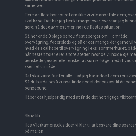
kameraer.
Flere og flere har spurgt om ikke vi ville anbefale dem, hva
skal købe. Det har jeg tænkt meget over, hvordan jeg kunn
gøre, så det gav mest mening i de flestes situation.
Så her er de 3 slags behov, flest spørger om – område
overvågning, foderplads og så er der mange der gerne vil v
hvad de skal købe til overvågning i eks. sommerhuset, båd
når hesten foler eller andre steder, hvor de vil holde øje m
uønskede gæster eller ønsker at kunne følge med i hvad d
sker i et område.
Det skal være fair for alle – så jeg har inddelt dem i priskla
Så du burde også kunne finde noget der passer til dit beho
pengepung.
Håber det hjælper dig med at finde det helt rigtige vildtka
Skriv til os
Hos Vildtkamera.dk sidder vi klar til at besvare dine spørg
på mailen