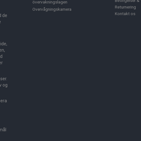
Betingelser & 
övervakningslagen
Returnering
Overvågningskamera
Kontakt os
d de
e
ide,
en,
ed
er
sser.
v og
mera
smål