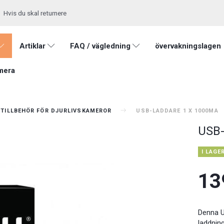
Hvis du skal returnere
Artiklar
FAQ / vägledning
övervakningslagen
mera
ITILLBEHÖR FÖR DJURLIVSKAMEROR
USB-LADDARE 1 X 1000MA
USB-
I LAGE
13
Denna U
laddnin