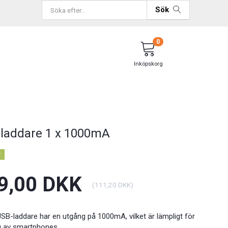
Sök
0
Inköpskorg
laddare 1 x 1000mA
R
9,00 DKK
(
111,20 DKK
)
SB-laddare har en utgång på 1000mA, vilket är lämpligt för
g av smartphones