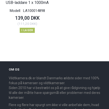
USB-laddare 1 x 1000mA
Modell:
LA100014898
139,00 DKK
(
111,20 DKK
)
I LAGER
OM OS
Vildtkamera.dk er blandt Danmarks ældste sider med 100%
fokus på kameraer og vildtkameraer.
Siden 2010 har vi bestræbt os på at give rådgivning og hjælp
til alle der måtte have spørgsmål eller problemer med deres
kameraer.
Flere og flere har spurgt om ikke vi ville anbefale dem, hvad