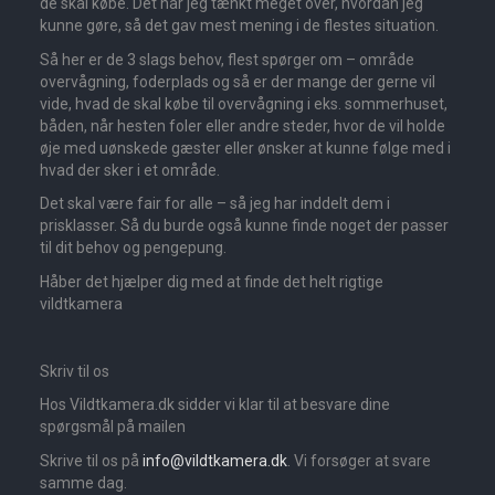
de skal købe. Det har jeg tænkt meget over, hvordan jeg
kunne gøre, så det gav mest mening i de flestes situation.
Så her er de 3 slags behov, flest spørger om – område
overvågning, foderplads og så er der mange der gerne vil
vide, hvad de skal købe til overvågning i eks. sommerhuset,
båden, når hesten foler eller andre steder, hvor de vil holde
øje med uønskede gæster eller ønsker at kunne følge med i
hvad der sker i et område.
Det skal være fair for alle – så jeg har inddelt dem i
prisklasser. Så du burde også kunne finde noget der passer
til dit behov og pengepung.
Håber det hjælper dig med at finde det helt rigtige
vildtkamera
Skriv til os
Hos Vildtkamera.dk sidder vi klar til at besvare dine
spørgsmål på mailen
Skrive til os på
info@vildtkamera.dk
. Vi forsøger at svare
samme dag.